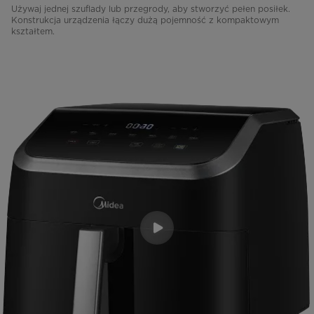
Używaj jednej szuflady lub przegrody, aby stworzyć pełen posiłek.
Konstrukcja urządzenia łączy dużą pojemność z kompaktowym
kształtem.