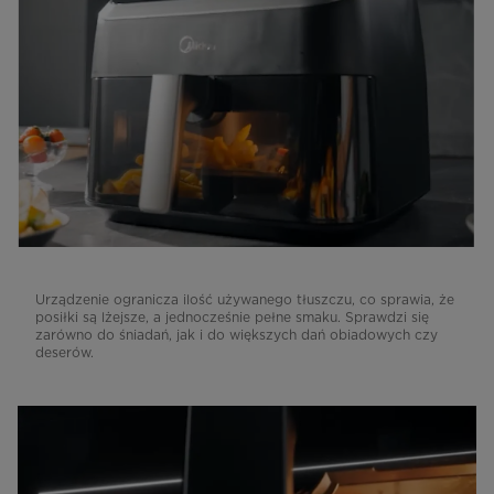
Urządzenie ogranicza ilość używanego tłuszczu, co sprawia, że
posiłki są lżejsze, a jednocześnie pełne smaku. Sprawdzi się
zarówno do śniadań, jak i do większych dań obiadowych czy
deserów.