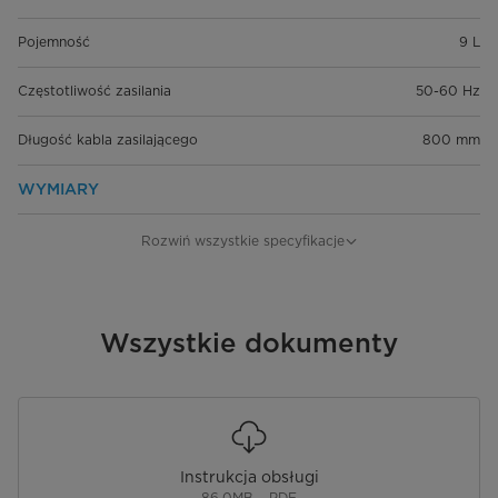
Pojemność
9 L
Częstotliwość zasilania
50-60 Hz
Długość kabla zasilającego
800 mm
WYMIARY
Głębokość korpusu
343 mm
Rozwiń wszystkie specyfikacje
Wysokość korpusu
293 mm
Szerokość korpusu
Wszystkie dokumenty
464 mm
Instrukcja obsługi
86.0MB – PDF