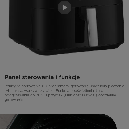
Panel sterowania i funkcje
Intuicyjne sterowanie z 9 programami gotowania umożliwia pieczenie
ryb, mięsa, warzyw czy ciast. Funkcja podświetlenia, tryb
podgrzewania do 70°C i przycisk „ulubione” ułatwiają codzienne
gotowanie.