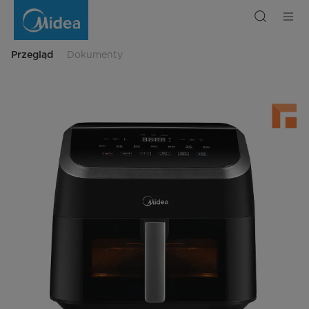
Air
Fryer
Midea
Oil-
Free
8.5
Przegląd
Dokumenty
L