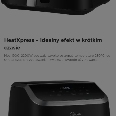
HeatXpress – idealny efekt w krótkim
czasie
Moc 1900–2200W pozwala szybko osiągnąć temperaturę 230°C, co
skraca czas przygotowania i zwiększa wygodę użytkowania.