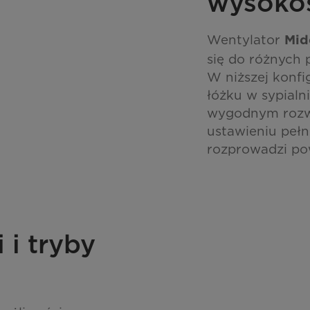
wysoko
Wentylator
Mi
się do różnych 
W niższej konfi
łóżku w sypialn
wygodnym rozwi
ustawieniu pełn
rozprowadzi po
 i tryby