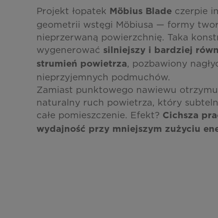
Projekt łopatek
czerpie in
Möbius Blade
geometrii wstęgi Möbiusa — formy tworz
nieprzerwaną powierzchnię. Taka konst
wygenerować
silniejszy i bardziej ró
, pozbawiony nagły
strumień powietrza
nieprzyjemnych podmuchów.
Zamiast punktowego nawiewu otrzymuj
naturalny ruch powietrza, który subtel
całe pomieszczenie. Efekt?
Cichsza pra
wydajność przy mniejszym zużyciu ene