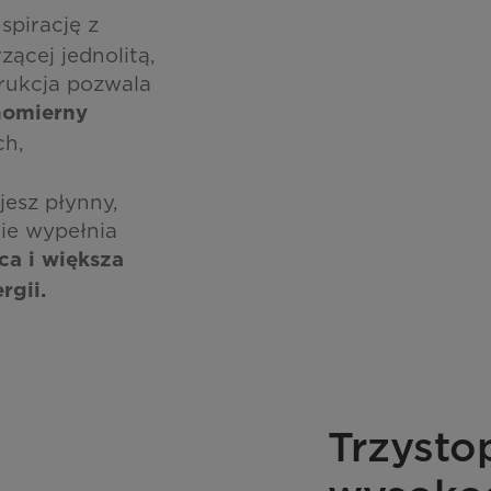
spirację z
ącej jednolitą,
rukcja pozwala
wnomierny
ch,
esz płynny,
nie wypełnia
ca i większa
rgii.
Trzysto