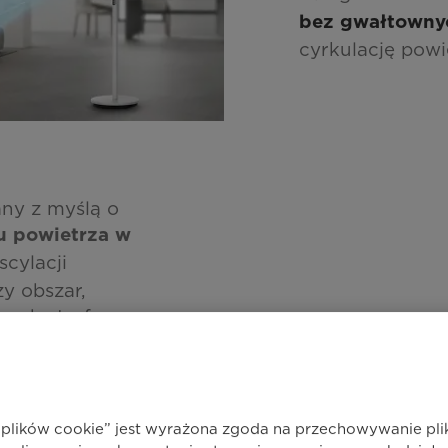
bez gwałtown
cyrkulację pow
ny z myślą o
 powietrza w
scylacji
y obszar,
ych stref.
no podczas
jako wsparcie
. Dzięki temu
tabilną
h plików cookie” jest wyrażona zgoda na przechowywanie pl