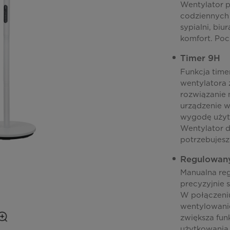
Wentylator p
codziennych 
sypialni, biu
komfort. Poc
Timer 9H
Funkcja time
wentylatora 
rozwiązanie 
urządzenie w
wygodę użytk
Wentylator d
potrzebujesz
Regulowany
Manualna reg
precyzyjnie 
W połączeniu
wentylowanie
zwiększa fun
użytkowania.