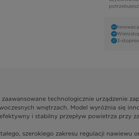
potrzebujesz
Innowacy
Wielosto
3-stopni
aawansowane technologicznie urządzenie zapro
owoczesnych wnętrzach. Model wyróżnia się i
 efektywny i stabilny przepływ powietrza przy za
tałego, szerokiego zakresu regulacji nawiewu or