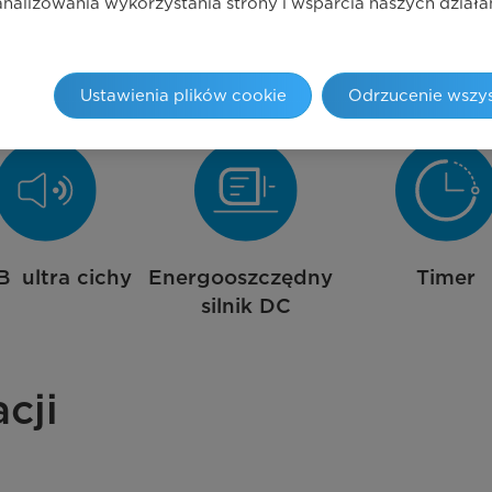
wasz.
 analizowania wykorzystania strony i wsparcia naszych dzia
Ustawienia plików cookie
Odrzucenie wszys
B ultra cichy
Energooszczędny
Timer
silnik DC
cji