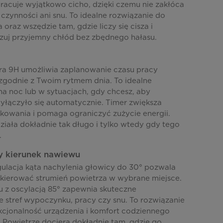
racuje wyjątkowo cicho, dzięki czemu nie zakłóca
czynności ani snu. To idealne rozwiązanie do
ra oraz wszędzie tam, gdzie liczy się cisza i
zuj przyjemny chłód bez zbędnego hałasu.
ra 9H umożliwia zaplanowanie czasu pracy
zgodnie z Twoim rytmem dnia. To idealne
na noc lub w sytuacjach, gdy chcesz, aby
yłączyło się automatycznie. Timer zwiększa
owania i pomaga ograniczyć zużycie energii.
ziała dokładnie tak długo i tylko wtedy gdy tego
.
 kierunek nawiewu
ulacja kąta nachylenia głowicy do 30° pozwala
skierować strumień powietrza w wybrane miejsce.
 z oscylacją 85° zapewnia skuteczne
 stref wypoczynku, pracy czy snu. To rozwiązanie
kcjonalność urządzenia i komfort codziennego
 Powietrze dociera dokładnie tam, gdzie go