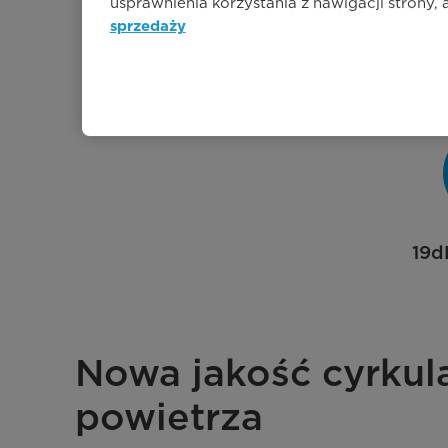
tam, gdzie przeby
usprawnienia korzystania z nawigacji strony,
temperaturę
sprzedaży
19d
Nowa jakość cyrkula
powietrza