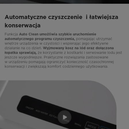
Automatyczne czyszczenie i łatwiejsza
konserwacja
Funkcja
Auto Clean umożliwia szybkie uruchomienie
pomagając utrzymać
automatycznego programu czyszczenia,
wnętrze urządzenia w czystości i wspierając jego efektywne
działanie na co dzień.
Wyjmowany kosz na lód oraz dołączona
że korzystanie z kostkarki i serwowanie lodu jest
łopatka sprawiają,
jeszcze wygodniejsze. Praktyczne rozwiązania zastosowane
w urządzeniu pomagają ograniczyć konieczność czasochłonnej
konserwacji i zwiększają komfort codziennego użytkowania.