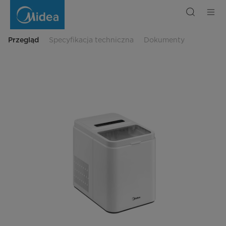
midea-
bullet-
ice-
maker-
12kg
Przegląd
Specyfikacja techniczna
Dokumenty