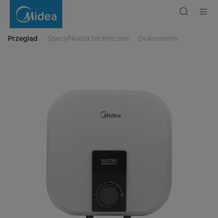
Elektryczny
podgrzewacz
wody
Midea
M-
D10-
Przegląd
Specyfikacja techniczna
Dokumenty
20VIU