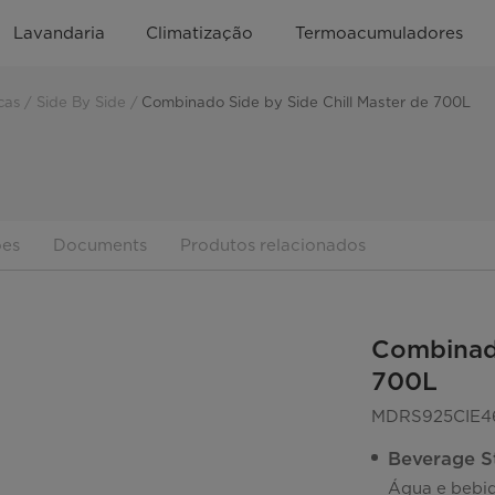
Lavandaria
Climatização
Termoacumuladores
cas
Side By Side
Combinado Side by Side Chill Master de 700L
ões
Documents
Produtos relacionados
Combinado
700L
MDRS925CIE4
Beverage S
Água e bebid