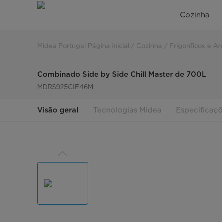
Combinado
Cozinha
Side
by
Midea Portugal Página inicial
Cozinha
Frigoríficos e Ar
side
Combinado Side by Side Chill Master de 700L
Chill
MDRS925CIE46M
Master
Visão geral
Tecnologias Midea
Especificaç
de
700L