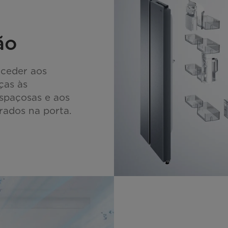
ção
aceder aos
ças às
espaçosas e aos
rados na porta.