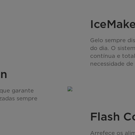
IceMake
Gelo sempre dis
do dia. O sist
contínua e tot
necessidade de
on
o que garante
izadas sempre
Flash C
Arrefece os ali