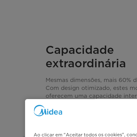
Capacidade
extraordinária
Mesmas dimensões, mais 60% d
Com design otimizado, estes m
oferecem uma capacidade inter
superior, mantendo as dimensõe
Ao clicar em "Aceitar todos os cookies", con