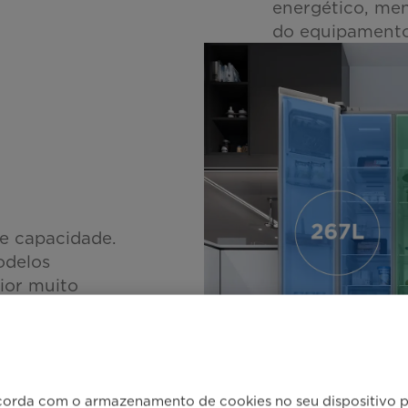
energético, men
do equipamento
e capacidade.
odelos
ior muito
s exteriores.
corda com o armazenamento de cookies no seu dispositivo pa