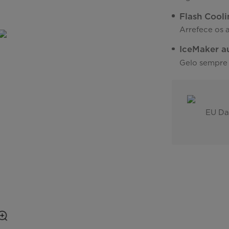
Flash Cooli
Arrefece os 
IceMaker a
Gelo sempre 
EU Da