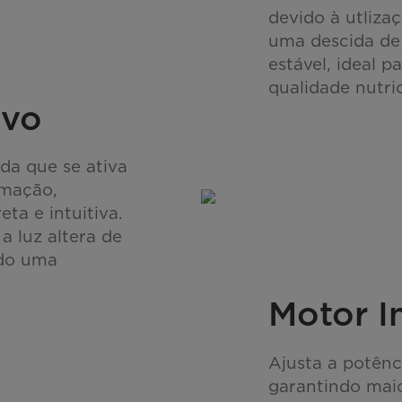
devido à utliza
uma descida de
estável, ideal p
qualidade nutric
ivo
da que se ativa
imação,
ta e intuitiva.
a luz altera de
ndo uma
Motor I
Ajusta a potênc
garantindo mai