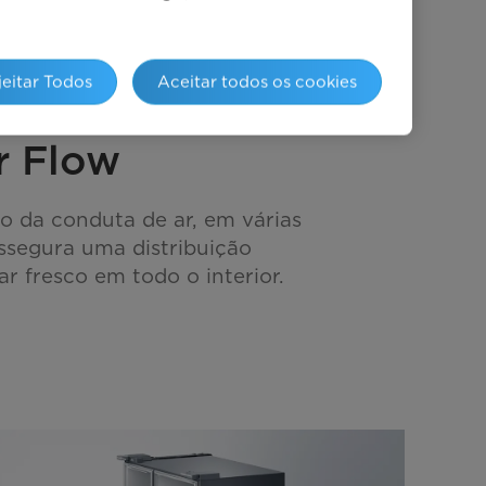
jeitar Todos
Aceitar todos os cookies
r Flow
 da conduta de ar, em várias
ssegura uma distribuição
 fresco em todo o interior.