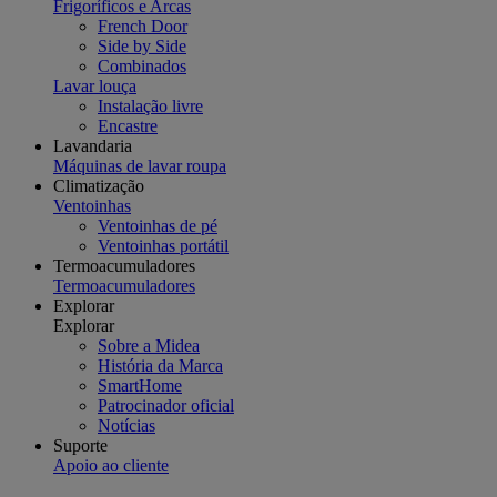
Frigoríficos e Arcas
French Door
Side by Side
Combinados
Lavar louça
Instalação livre
Encastre
Lavandaria
Máquinas de lavar roupa
Climatização
Ventoinhas
Ventoinhas de pé
Ventoinhas portátil
Termoacumuladores
Termoacumuladores
Explorar
Explorar
Sobre a Midea
História da Marca
SmartHome
Patrocinador oficial
Notícias
Suporte
Apoio ao cliente