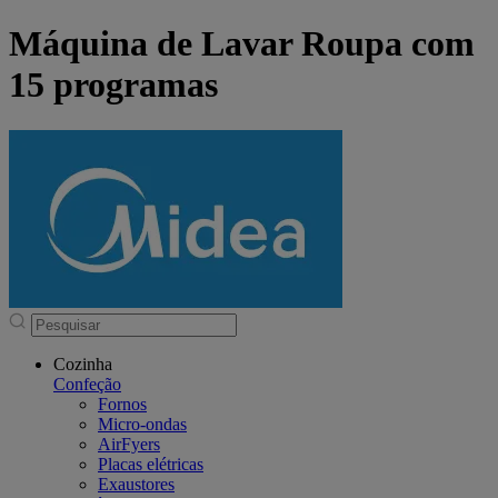
Máquina de Lavar Roupa com
15 programas
Cozinha
Confeção
Fornos
Micro-ondas
AirFyers
Placas elétricas
Exaustores