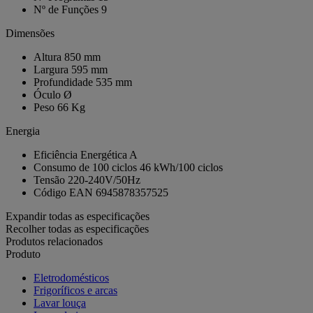
Nº de Funções
9
Dimensões
Altura
850 mm
Largura
595 mm
Profundidade
535 mm
Óculo
Ø
Peso
66 Kg
Energia
Eficiência Energética
A
Consumo de 100 ciclos
46 kWh/100 ciclos
Tensão
220-240V/50Hz
Código EAN
6945878357525
Expandir todas as especificações
Recolher todas as especificações
Produtos relacionados
Produto
Eletrodomésticos
Frigoríficos e arcas
Lavar louça