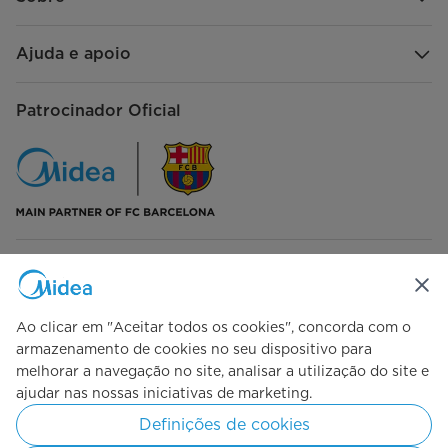
Capacidade (Btu/h)
24000
Ajuda e apoio
Entrada (W)
2620
Corrente (A)
11,4
Patrocinador Oficial
EER (W/W)
2,68
Aquecimento (condições padrão)
Capacidade
27000 btu/hr
Entrada (W)
2540
Siga-nos
Corrente (A)
11
Ao clicar em "Aceitar todos os cookies", concorda com o
armazenamento de cookies no seu dispositivo para
COP (W/W)
3,12
melhorar a navegação no site, analisar a utilização do site e
ajudar nas nossas iniciativas de marketing.
Simply ideal
Motor do ventilador interior
Definições de cookies
Copyright 2026 Midea. Todos os direitos reservados.