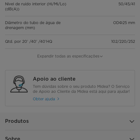
Nível de ruído interior (Hi/Mi/Lo)
50/45/41
(dB(A))
Diâmetro do tubo de água de
ODΦ25 mm
drenagem (mm)
Qtd. por 20’ /40’ /40’HQ
102/220/252
Fluxo de ar exterior (m3/h)
3650
Expandir todas as especificações
Nível de ruído exterior (dB(A))
60
Apoio ao cliente
Tipo de refrigerante (kg)
R410A/1,8
Tem dúvidas sobre o seu produto Midea? O Serviço
de Apoio ao Cliente da Midea está aqui para ajudar!
Pressão de projeto (MPa)
4,2/1,5
Obter ajuda
Temperatura de funcionamento
17~30
(°C)
Produtos
Refrigeração (condições padrão)
Sobre