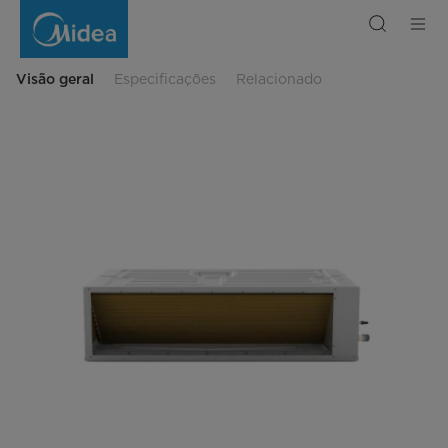
Celling
&
Floor
Type,
24000BTU
Visão geral
Especificações
Relacionado