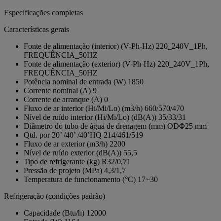
Especificações completas
Características gerais
Fonte de alimentação (interior) (V-Ph-Hz)
220_240V_1Ph,
FREQUÊNCIA_50HZ
Fonte de alimentação (exterior) (V-Ph-Hz)
220_240V_1Ph,
FREQUÊNCIA_50HZ
Potência nominal de entrada (W)
1850
Corrente nominal (A)
9
Corrente de arranque (A)
0
Fluxo de ar interior (Hi/Mi/Lo) (m3/h)
660/570/470
Nível de ruído interior (Hi/Mi/Lo) (dB(A))
35/33/31
Diâmetro do tubo de água de drenagem (mm)
ODΦ25 mm
Qtd. por 20’ /40’ /40’HQ
214/461/519
Fluxo de ar exterior (m3/h)
2200
Nível de ruído exterior (dB(A))
55,5
Tipo de refrigerante (kg)
R32/0,71
Pressão de projeto (MPa)
4,3/1,7
Temperatura de funcionamento (°C)
17~30
Refrigeração (condições padrão)
Capacidade (Btu/h)
12000