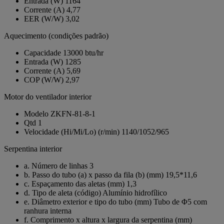
Entrada (W)
1164
Corrente (A)
4,77
EER (W/W)
3,02
Aquecimento (condições padrão)
Capacidade
13000 btu/hr
Entrada (W)
1285
Corrente (A)
5,69
COP (W/W)
2,97
Motor do ventilador interior
Modelo
ZKFN-81-8-1
Qtd
1
Velocidade (Hi/Mi/Lo) (r/min)
1140/1052/965
Serpentina interior
a. Número de linhas
3
b. Passo do tubo (a) x passo da fila (b) (mm)
19,5*11,6
c. Espaçamento das aletas (mm)
1,3
d. Tipo de aleta (código)
Alumínio hidrofílico
e. Diâmetro exterior e tipo do tubo (mm)
Tubo de Φ5 com
ranhura interna
f. Comprimento x altura x largura da serpentina (mm)