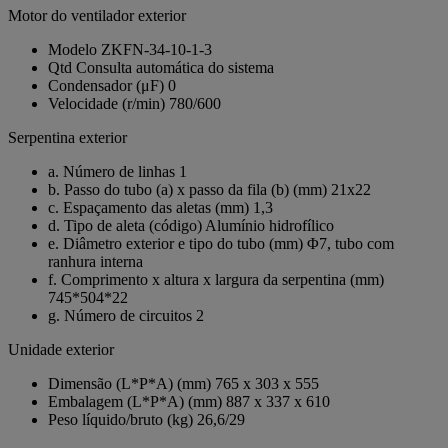
Motor do ventilador exterior
Modelo
ZKFN-34-10-1-3
Qtd
Consulta automática do sistema
Condensador (μF)
0
Velocidade (r/min)
780/600
Serpentina exterior
a. Número de linhas
1
b. Passo do tubo (a) x passo da fila (b) (mm)
21x22
c. Espaçamento das aletas (mm)
1,3
d. Tipo de aleta (código)
Alumínio hidrofílico
e. Diâmetro exterior e tipo do tubo (mm)
Φ7, tubo com
ranhura interna
f. Comprimento x altura x largura da serpentina (mm)
745*504*22
g. Número de circuitos
2
Unidade exterior
Dimensão (L*P*A) (mm)
765 x 303 x 555
Embalagem (L*P*A) (mm)
887 x 337 x 610
Peso líquido/bruto (kg)
26,6/29