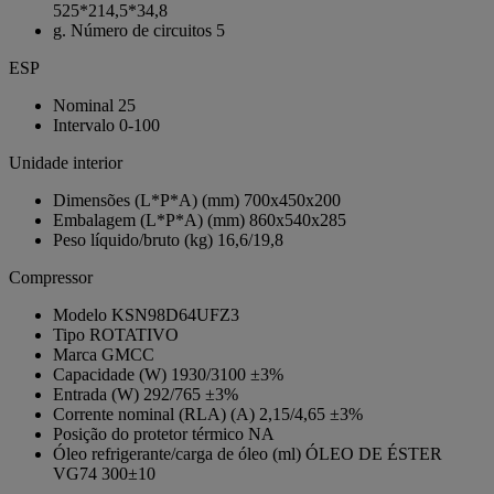
525*214,5*34,8
g. Número de circuitos
5
ESP
Nominal
25
Intervalo
0-100
Unidade interior
Dimensões (L*P*A) (mm)
700x450x200
Embalagem (L*P*A) (mm)
860x540x285
Peso líquido/bruto (kg)
16,6/19,8
Compressor
Modelo
KSN98D64UFZ3
Tipo
ROTATIVO
Marca
GMCC
Capacidade (W)
1930/3100 ±3%
Entrada (W)
292/765 ±3%
Corrente nominal (RLA) (A)
2,15/4,65 ±3%
Posição do protetor térmico
NA
Óleo refrigerante/carga de óleo (ml)
ÓLEO DE ÉSTER
VG74 300±10