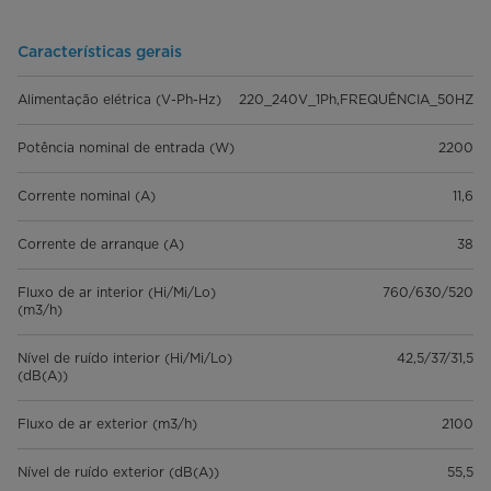
Características gerais
Alimentação elétrica (V-Ph-Hz)
220_240V_1Ph,FREQUÊNCIA_50HZ
Potência nominal de entrada (W)
2200
Corrente nominal (A)
11,6
Corrente de arranque (A)
38
Fluxo de ar interior (Hi/Mi/Lo)
760/630/520
(m3/h)
Nível de ruído interior (Hi/Mi/Lo)
42,5/37/31,5
(dB(A))
Fluxo de ar exterior (m3/h)
2100
Nível de ruído exterior (dB(A))
55,5