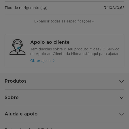
Tipo de refrigerante (kg)
R410A/0,65
Pressão de projeto (MPa)
4,2/1,5
Expandir todas as especificações
Cablagem de ligação
1,5x3//
Apoio ao cliente
Área de aplicação (Norma de
24～35
Tem dúvidas sobre o seu produto Midea? O Serviço
arrefecimento) (m²)
de Apoio ao Cliente da Midea está aqui para ajudar!
Obter ajuda
Refrigeração (condições padrão)
Capacidade (Btu/h)
18000
Produtos
Entrada (W)
1740
Sobre
Corrente (A)
7,7
Ajuda e apoio
EER (W/W)
3,03
Compressor