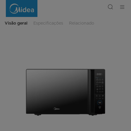
Micro-
ondas
Solo
Digital
Midea
36
Visão geral
Especificações
Relacionado
L