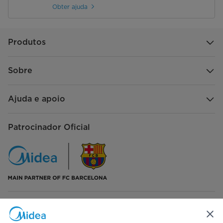
Obter ajuda
Produtos
Sobre
Ajuda e apoio
Patrocinador Oficial
Siga-nos