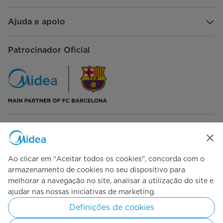
Refrigerante
R600a
Ajuda e apoio
Compressor com inversor
Sim
Patrocinador Oficial
Wi-Fi
Não
FRIGORÍFICO COMPARTIMENTO
Prateleira (material)
Vidro
Lâmpada interior
Sim
Siga-nos
Compartimento para legumes
Ps
(material)
Ao clicar em "Aceitar todos os cookies", concorda com o
armazenamento de cookies no seu dispositivo para
Tampa do compartimento para
Vidro
melhorar a navegação no site, analisar a utilização do site e
legumes (material)
Simply ideal
ajudar nas nossas iniciativas de marketing.
Suporte da porta
Transparente
Definições de cookies
(transparente/opaco/simples)
Copyright 2026 Midea. Todos os direitos reservados.