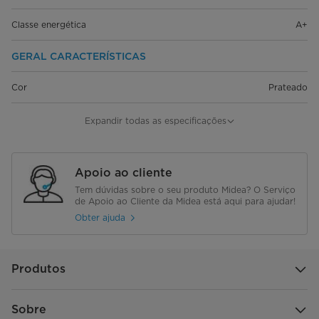
Classe energética
A+
GERAL CARACTERÍSTICAS
Cor
Prateado
Acabamento (PCM/VCM)
VCM
Expandir todas as especificações
Design com encaixe embutido
Sim
Apoio ao cliente
Porta reversível
Sim
Tem dúvidas sobre o seu produto Midea? O Serviço
de Apoio ao Cliente da Midea está aqui para ajudar!
Pé ajustável
Sim
Obter ajuda
Puxador
Encastrado
Produtos
Temp. Controlo
Electrónico
Descongelamento
Automático
Sobre