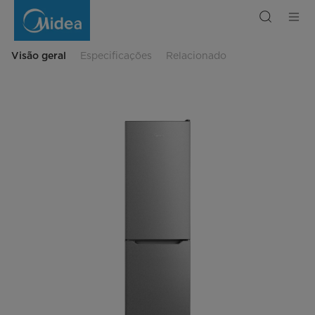
Frigorífico
de
montagem
inferior
Midea
310
Visão geral
Especificações
Relacionado
L