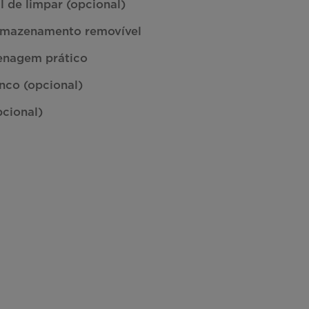
il de limpar (opcional)
rmazenamento removível
enagem prático
anco (opcional)
pcional)