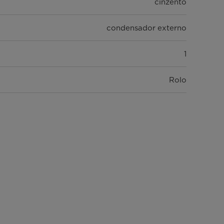
cinzento
condensador externo
1
Rolo
Pega
sim
sim
Mecânico
Manual