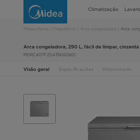
Arca
Climatização
Lavand
congeladora
Midea
Midea Home
Frigoríficos
Arca congeladora
Arca cong
fácil
Arca congeladora, 290 L, fácil de limpar, cinzenta
de
MDRC407FZG43NGGSKD
limpar
Visão geral
Especificações
Relacionado
290
L