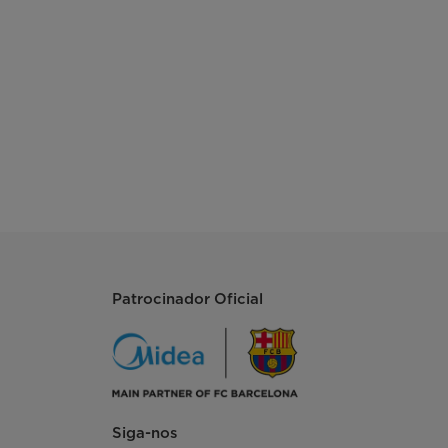
R600a
Fio
Sim
Sim
130 V~260 V
Patrocinador Oficial
Sim
Siga-nos
1115/1155