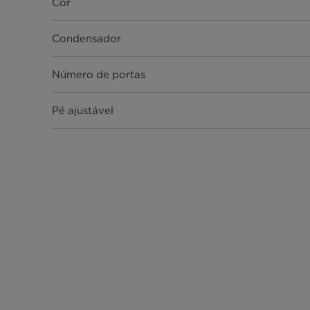
Cor
Condensador
Número de portas
Pé ajustável
Puxador
Chave/Fechadura
Iluminação
Controlo de temperatura
Desflorestação