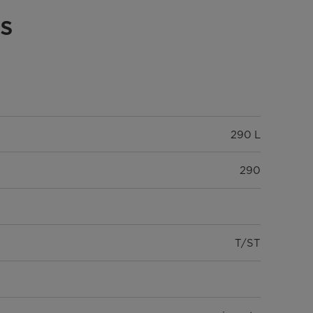
s
290 L
290
T/ST