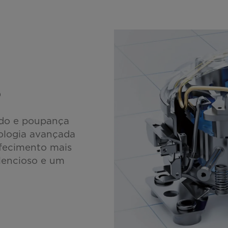
o
ído e poupança
ologia avançada
efecimento mais
lencioso e um