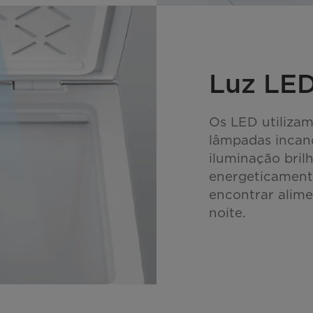
Luz LE
Os LED utiliza
lâmpadas incan
iluminação bril
energeticament
encontrar alim
noite.