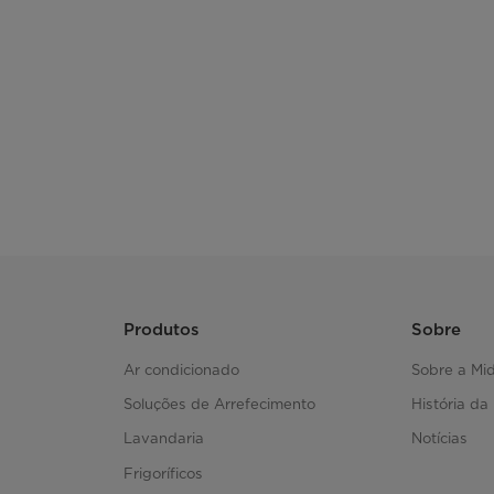
Refrigerante
Cesto do congelador (material)
Características principais
Compressor com inversor
100 horas de congelação após desligar
Ampla tolerância de tensão
Produtos
Sobre
Tubo de congelação tipo D
Ar condicionado
Sobre a Mi
Soluções de Arrefecimento
História da
DIMENSÕES
Lavandaria
Notícias
Frigoríficos
Largura: mm (líquida/embalagem)