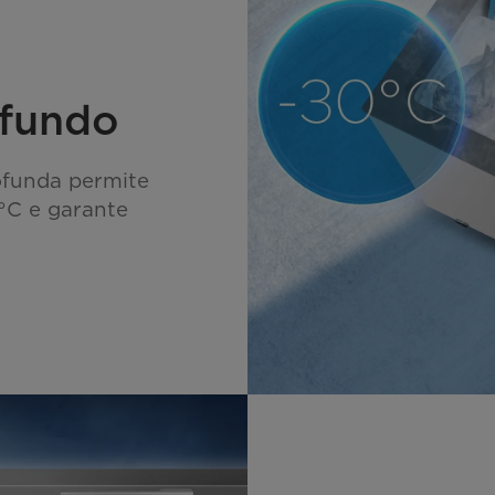
ofundo
ofunda permite
°C e garante