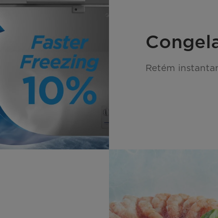
Congela
Retém instantan