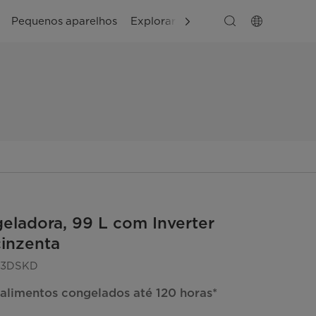
Pequenos aparelhos
Explorar
Apoio ao cliente
eladora, 99 L com Inverter
cinzenta
43DSKD
alimentos congelados até 120 horas*