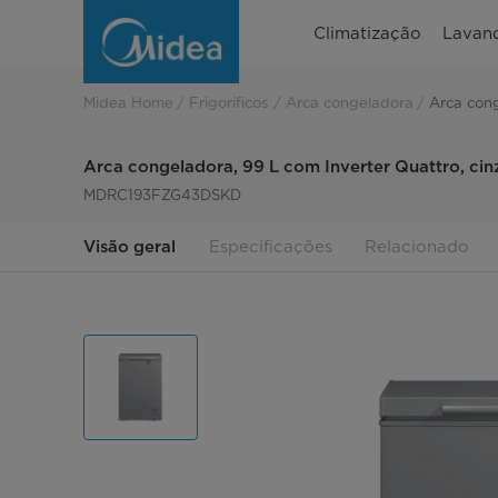
Arca
Climatização
Lavand
congeladora
Midea
Midea Home
Frigoríficos
Arca congeladora
Arca cong
Inverter
Arca congeladora, 99 L com Inverter Quattro, cin
Quattro
MDRC193FZG43DSKD
cinzenta
Visão geral
Especificações
Relacionado