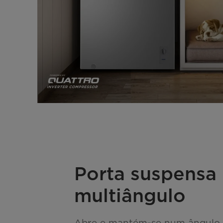
Porta suspensa
multiângulo
Abre e mantém-se num ângulo 