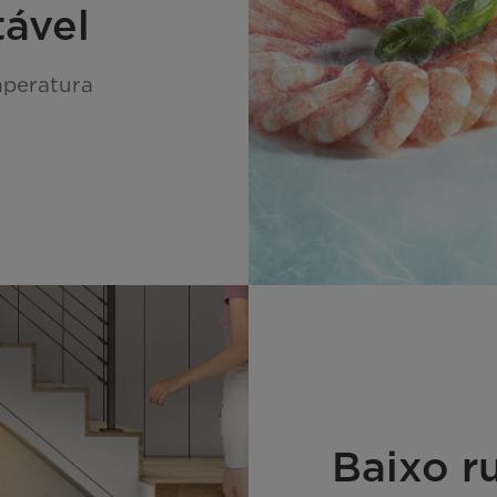
tável
mperatura
Baixo r