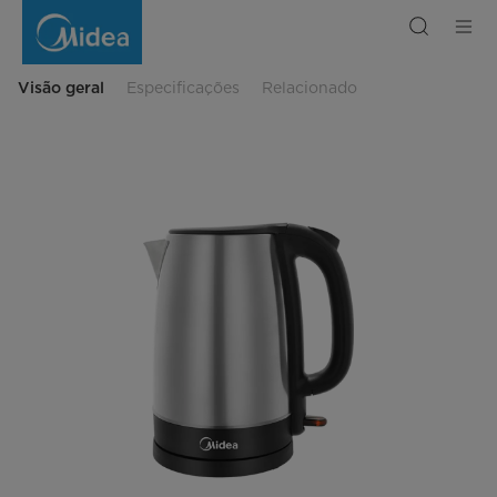
Chaleira
eléctrica
Midea,
1,7
L
Visão geral
Especificações
Relacionado