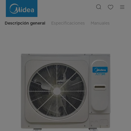
VRF
Atom
T
Descripción general
Especificaciones
Manuales