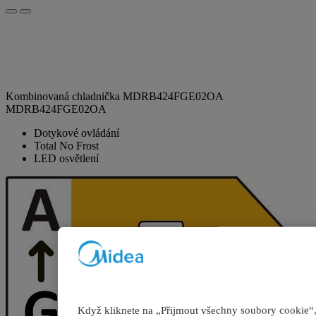
Kombinovaná chladnička MDRB424FGE02OA
MDRB424FGE02OA
Dotykové ovládání
Total No Frost
LED osvětlení
Když kliknete na „Přijmout všechny soubory cookie“, p