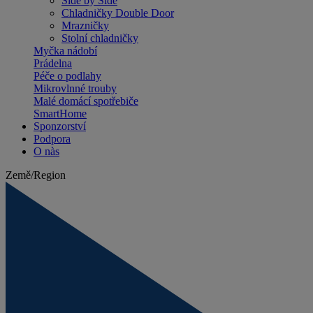
Side by Side
Chladničky Double Door
Mrazničky
Stolní chladničky
Myčka nádobí
Prádelna
Péče o podlahy
Mikrovlnné trouby
Malé domácí spotřebiče
SmartHome
Sponzorství
Podpora
O nàs
Země/Region