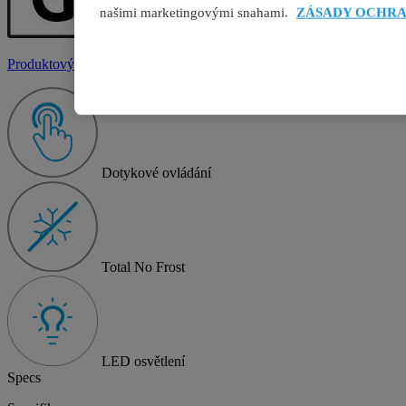
našimi marketingovými snahami.
ZÁSADY OCHRA
Produktový list
Dotykové ovládání
Total No Frost
LED osvětlení
Specs