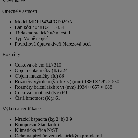
Specifikace
Obecné vlastnosti
Model
MDRB424FGE02OA
Ean kód
4048164115334
Třída energetické účinnosti
E
Typ
Volně stojící
Povrchová úprava dveří
Nerezová ocel
Rozměry
Celková objem (It.)
310
Objem chladničky (It.)
224
Objem mrazničky (It.)
86
Rozměry výrobku (š x h x v) (mm)
1880 × 595 × 630
Rozměry balení (šxh x v) (mm)
1934 × 657 × 688
Celkovà hmotnost (Kg)
69
Čistá hmotnost (Kg)
61
Výkon a certifikace
Mrazicí kapacita (kg 24h)
3.9
Kompresor
Standardní
Klimatická třída
N/ST
Ochrana před úrazem elektrickým proudem
I