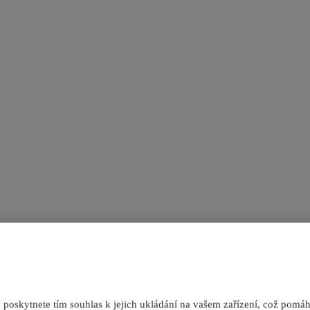
oskytnete tím souhlas k jejich ukládání na vašem zařízení, což pomáhá 