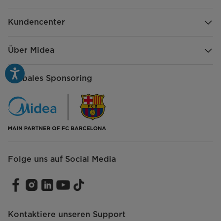
Abnehmbarer Wasserbehälter
Kundencenter
Besonderheiten
Ladestation
Über Midea
Selbstreinigung
Globales Sponsoring
Multi-Oberflächen-Reinung von Hartböden
Zubehör
Hauptgerichte
Lade- und Reinigungsstation
Folge uns auf Social Media
Ersatz-HEPA-Filter
Reinigungsbürste
Kontaktiere unseren Support
Netzteil