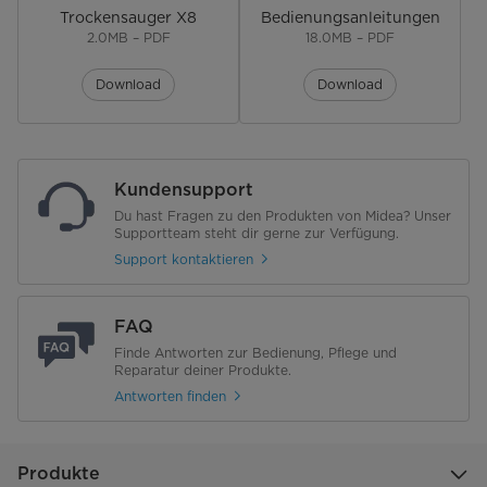
Trockensauger X8
Bedienungsanleitungen
2.0MB – PDF
18.0MB – PDF
Leistungsstufen
automatisch
Download
Download
Schmutzsensor
Filterart
HEPA
Kundensupport
Sprachsteuerung
Du hast Fragen zu den Produkten von Midea? Unser
Supportteam steht dir gerne zur Verfügung.
Geräuschpegel [dB(A)]
78
Support kontaktieren
Volumen Wasserbehälter [ml]
700ml (Frischwasser), 600ml
(Schmutzwasser)
FAQ
LED-Display
Finde Antworten zur Bedienung, Pflege und
Reparatur deiner Produkte.
Antworten finden
Ergonomischer Griff
Material
Kunststoff
Produkte