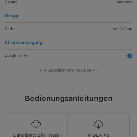
Bauart
beutelos
Design
Farbe
Weiß/Grau
Stromversorgung
Akkubetrieb
Akkuart
Lithium-Ionen
Alle Spezifikationen erweitern
mAh-Akku
4000
Akku Ladezeit (circa) [Std.]
Bedienungsanleitungen
5
Akku Betriebsdauer (circa) [min]
35
Nennspannung [V]
21,6
Datenblatt 2 in 1 Nass
MIDEA X8
Ausstattung & Funktion