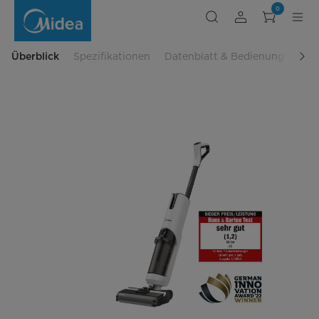
2
0
in
1
Nass-
Trockensauger
X8
Überblick
Spezifikationen
Datenblatt & Bedienungsanlei