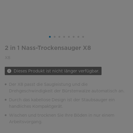
2 in 1 Nass-Trockensauger X8
X8
Dieses Produkt ist nicht länger verfügbar.
Der X8 passt die Saugleistung und die
Drehgeschwindigkeit der Bürstenwalze automatisch an.
Durch das kabellose Design ist der Staubsauger ein
handliches Kompaktgerät.
Wischen und trocknen Sie Ihre Böden in nur einem
Arbeitsvorgang.