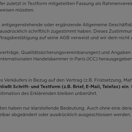
fer zuletzt in Textform mitgeteilten Fassung als Rahmenverei
nweisen müssten.
de, entgegenstehende oder ergänzende Allgemeine Geschäfts
 ausdrücklich schriftlich zugestimmt haben. Dieses Zustimmung
tragsbestätigung auf seine AGB verweist und wir dem nicht 
erverträge, Qualitätssicherungsvereinbarungen) und Angaben
Internationalen Handelskammer in Paris (ICC) herausgegebene
Verkäufers in Bezug auf den Vertrag (z.B. Fristsetzung, Mahnu
.
ließt Schrift- und Textform (z.B. Brief, E-Mail, Telefax) ein
itimation des Erklärenden bleiben unberührt.
ften haben nur klarstellende Bedeutung. Auch ohne eine derar
ttelbar abgeändert oder ausdrücklich ausgeschlossen werden.