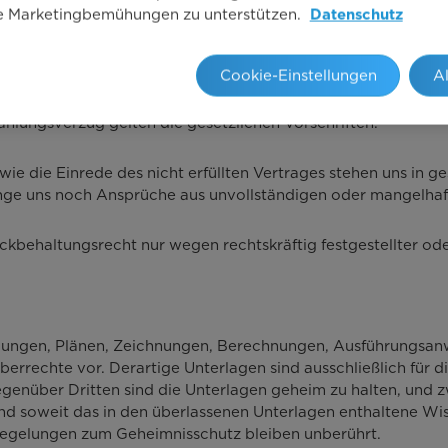
endertagen ab vollständiger Lieferung und Leistung (einschli
re Marketingbemühungen zu unterstützen.
Datenschutz
ng fällig. Wenn wir Zahlung innerhalb von 14 Kalendertagen
sung ist die Zahlung rechtzeitig erfolgt, wenn unser Überwe
 am Zahlungsvorgang beteiligten Banken sind wir nicht vera
Cookie-Einstellungen
A
Zahlungsverzug gelten die gesetzlichen Vorschriften.
e die Einrede des nicht erfüllten Vertrages stehen uns in g
lange uns noch Ansprüche aus unvollständigen oder mangelha
ckbehaltungsrecht nur wegen rechtskräftig festgestellter o
ildungen, Plänen, Zeichnungen, Berechnungen, Ausführungsa
errechte vor. Derartige Unterlagen sind ausschließlich für 
genüber Dritten sind die Unterlagen geheim zu halten, und 
und soweit das in den überlassenen Unterlagen enthaltene W
egelungen zum Geheimnisschutz bleiben unberührt.