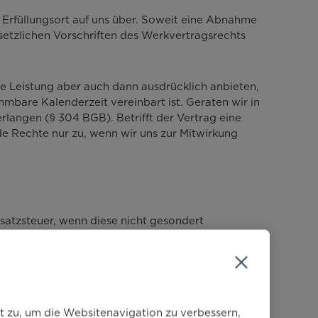
 Erfüllungsort auf uns über. Soweit eine Abnahme
setzlichen Vorschriften des Werkvertragsrechts
ne Leistung aber auch dann ausdrücklich anbieten,
mbare Kalenderzeit vereinbart ist. Geraten wir in
langen (§ 304 BGB). Betrifft der Vertrag eine
e Rechte nur zu, wenn wir uns zur Mitwirkung
Umsatzsteuer, wenn diese nicht gesondert
en des Verkäufers (z.B. Montage, Einbau) sowie alle
pflichtversicherung) ein.
t zu, um die Websitenavigation zu verbessern,