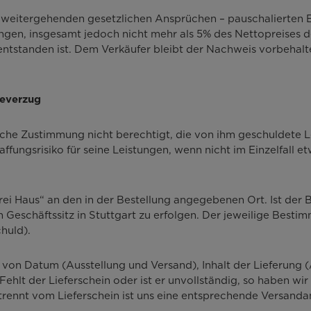
en weitergehenden gesetzlichen Ansprüchen – pauschalierten 
en, insgesamt jedoch nicht mehr als 5% des Nettopreises de
ntstanden ist. Dem Verkäufer bleibt der Nachweis vorbehalte
meverzug
tliche Zustimmung nicht berechtigt, die von ihm geschuldete 
ffungsrisiko für seine Leistungen, wenn nicht im Einzelfall e
„frei Haus“ an den in der Bestellung angegebenen Ort. Ist de
 Geschäftssitz in Stuttgart zu erfolgen. Der jeweilige Bestim
huld).
be von Datum (Ausstellung und Versand), Inhalt der Lieferung
lt der Lieferschein oder ist er unvollständig, so haben wir
trennt vom Lieferschein ist uns eine entsprechende Versanda