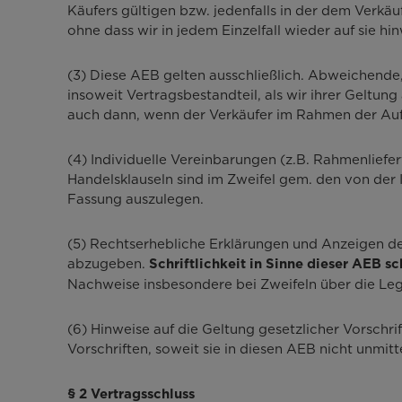
Käufers gültigen bzw. jedenfalls in der dem Verkäu
ohne dass wir in jedem Einzelfall wieder auf sie hi
(3) Diese AEB gelten ausschließlich. Abweichen
insoweit Vertragsbestandteil, als wir ihrer Geltung
auch dann, wenn der Verkäufer im Rahmen der Auf
(4) Individuelle Vereinbarungen (z.B. Rahmenlief
Handelsklauseln sind im Zweifel gem. den von der 
Fassung auszulegen.
(5) Rechtserhebliche Erklärungen und Anzeigen des 
abzugeben.
Schriftlichkeit in Sinne dieser AEB sch
Nachweise insbesondere bei Zweifeln über die Leg
(6) Hinweise auf die Geltung gesetzlicher Vorschri
Vorschriften, soweit sie in diesen AEB nicht unmi
§ 2 Vertragsschluss