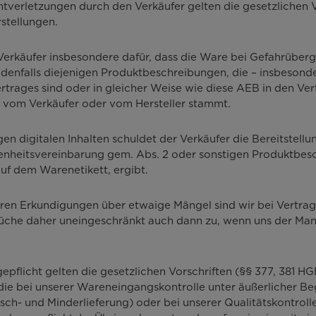
htverletzungen durch den Verkäufer gelten die gesetzlichen V
stellungen.
 Verkäufer insbesondere dafür, dass die Ware bei Gefahrüberg
jedenfalls diejenigen Produktbeschreibungen, die – insbeso
ertrages sind oder in gleicher Weise wie diese AEB in den V
 vom Verkäufer oder vom Hersteller stammt.
n digitalen Inhalten schuldet der Verkäufer die Bereitstellun
affenheitsvereinbarung gem. Abs. 2 oder sonstigen Produktbes
auf dem Warenetikett, ergibt.
en Erkundigungen über etwaige Mängel sind wir bei Vertragss
üche daher uneingeschränkt auch dann zu, wenn uns der Mang
pflicht gelten die gesetzlichen Vorschriften (§§ 377, 381 H
die bei unserer Wareneingangskontrolle unter äußerlicher Beg
sch- und Minderlieferung) oder bei unserer Qualitätskontrol