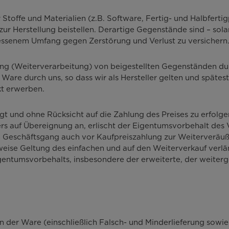
Stoffe und Materialien (z.B. Software, Fertig- und Halbfert
ur Herstellung beistellen. Derartige Gegenstände sind – sola
ssenem Umfang gegen Zerstörung und Verlust zu versichern
ung (Weiterverarbeitung) von beigestellten Gegenständen d
en Ware durch uns, so dass wir als Hersteller gelten und spä
kt erwerben.
t und ohne Rücksicht auf die Zahlung des Preises zu erfolgen
 auf Übereignung an, erlischt der Eigentumsvorbehalt des V
 Geschäftsgang auch vor Kaufpreiszahlung zur Weiterveräu
weise Geltung des einfachen und auf den Weiterverkauf verl
igentumsvorbehalts, insbesondere der erweiterte, der weiterg
n der Ware (einschließlich Falsch- und Minderlieferung sow