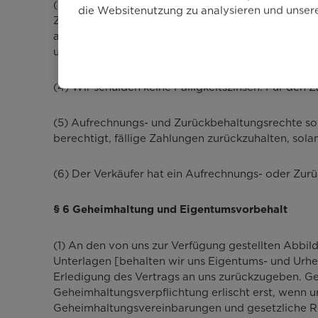
(3) Der vereinbarte Preis ist innerhalb von 60 Kal
die Websitenutzung zu analysieren und unse
Zugang einer ordnungsgemäßen Rechnung zur Zahlu
auf den Nettobetrag der Rechnung. Bei Banküberwei
unserer Bank eingeht; für Verzögerungen durch die
(4) Wir schulden keine Fälligkeitszinsen. Für den 
(5) Aufrechnungs- und Zurückbehaltungsrechte sowi
berechtigt, fällige Zahlungen zurückzuhalten, so
(6) Der Verkäufer hat ein Aufrechnungs- oder Zurü
§ 6 Geheimhaltung und Eigentumsvorbehalt
(1) An den von uns zur Verfügung gestellten Abb
Unterlagen [behalten wir uns Eigentums- und Urheb
Erledigung des Vertrags an uns zurückzugeben. Ge
Geheimhaltungsverpflichtung erlischt erst, wenn 
Geheimhaltungsvereinbarungen und gesetzliche R