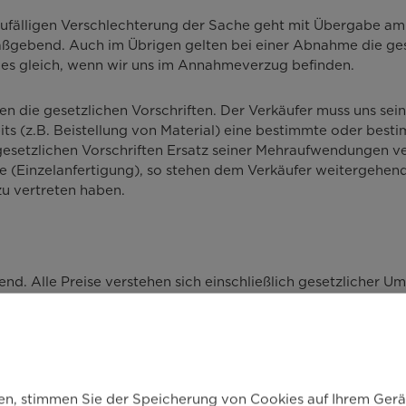
 zufälligen Verschlechterung der Sache geht mit Übergabe am
 maßgebend. Auch im Übrigen gelten bei einer Abnahme die ge
es gleich, wenn wir uns im Annahmeverzug befinden.
en die gesetzlichen Vorschriften. Der Verkäufer muss uns sei
s (z.B. Beistellung von Material) eine bestimmte oder bestim
setzlichen Vorschriften Ersatz seiner Mehraufwendungen ver
e (Einzelanfertigung), so stehen dem Verkäufer weitergehend
zu vertreten haben.
dend. Alle Preise verstehen sich einschließlich gesetzlicher 
bart ist, schließt der Preis alle Leistungen und Nebenleistung
nsportkosten einschließlich eventueller Transport- und Haft
ken, stimmen Sie der Speicherung von Cookies auf Ihrem Gerä