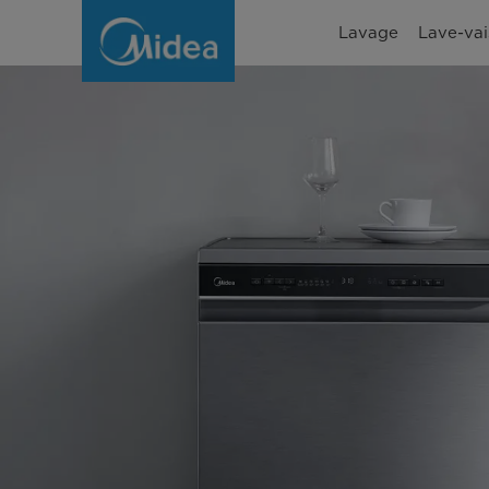
Lave-
Lavage
Lave-vai
vaisselle
60
cm