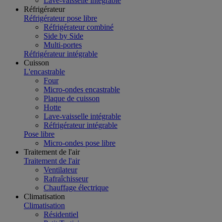
Lave-vaisselle intégrable
Réfrigérateur
Réfrigérateur pose libre
Réfrigérateur combiné
Side by Side
Multi-portes
Réfrigérateur intégrable
Cuisson
L'encastrable
Four
Micro-ondes encastrable
Plaque de cuisson
Hotte
Lave-vaisselle intégrable
Réfrigérateur intégrable
Pose libre
Micro-ondes pose libre
Traitement de l'air
Traitement de l'air
Ventilateur
Rafraîchisseur
Chauffage électrique
Climatisation
Climatisation
Résidentiel