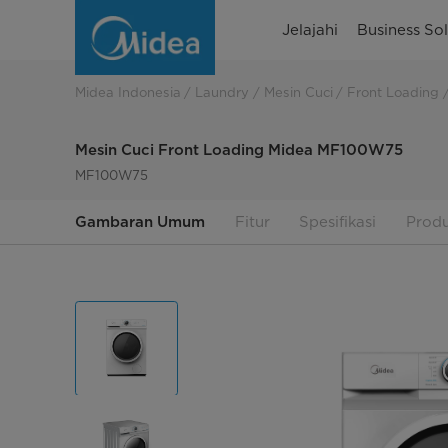
Mesin
Jelajahi
Business Sol
Cuci
Front
Midea Indonesia
Laundry
Mesin Cuci
Front Loading
Load,
Mesin Cuci Front Loading Midea MF100W75
8.5kg
MF100W75
-
Gambaran Umum
Fitur
Spesifikasi
Produ
MF100W85B