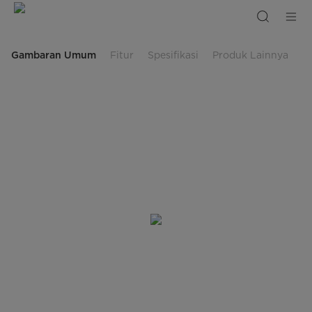
Front
Loading
Washer
-
MF100W85B
Gambaran Umum
Fitur
Spesifikasi
Produk Lainnya