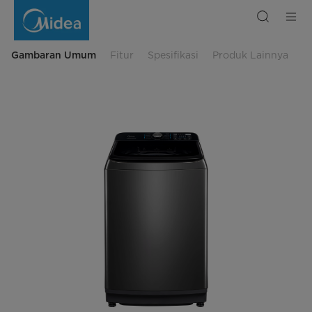
Mesin
Cuci
Top
Loading
Inverter
Midea
Gambaran Umum
Fitur
Spesifikasi
Produk Lainnya
13
Kg
|
Midea
Indonesia