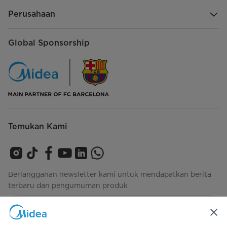
Perusahaan
Global Sponsorship
Temukan Kami
Berlangganan newsletter kami untuk mendapatkan berita
terbaru dan pengumuman produk