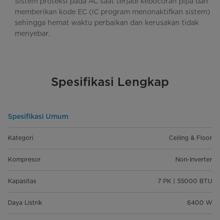
Sistem proteksi pada AC saat terjadi kebocoran pipa dan
memberikan kode EC (IC program menonaktifkan sistem)
sehingga hemat waktu perbaikan dan kerusakan tidak
menyebar.
Spesifikasi Lengkap
Spesifikasi Umum
Kategori
Ceiling & Floor
Kompresor
Non-Inverter
Kapasitas
7 PK | 55000 BTU
Daya Listrik
6400 W