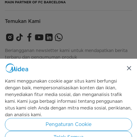
Temukan Kami
Berlangganan newsletter kami untuk mendapatkan berita
terbaru dan pengumuman produk
Kami menggunakan cookie agar situs kami berfungsi
Lihat bagaimana kami mengelola data Anda
privacy-
dengan baik, mempersonalisasikan konten dan iklan,
policy
menyediakan fitur media sosial, dan menganalisis trafik
kami. Kami juga berbagi informasi tentang penggunaan
situs kami oleh Anda dengan mitra media sosial, periklanan,
Simply ideal
dan analisis kami.
Pengaturan Cookie
Hak cipta 2026 Copyright Midea. Kebijakan dilindungi oleh Undang-
undang.