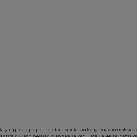
Anda yang menginginkan udara sejuk dan kenyamanan maksimal
r tidur, ruang belajar, ruang kerja kecil, atau area terbata