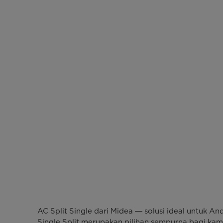
AC Split Single dari Midea ― solusi ideal untuk 
Single Split merupakan pilihan sempurna bagi kama