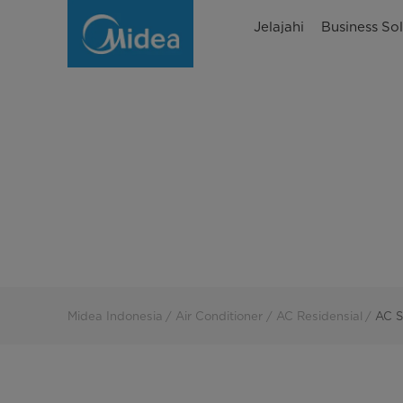
AC
Jelajahi
Business Sol
Single
Split
Terbaik
|
Midea
Indonesia
Midea Indonesia
Air Conditioner
AC Residensial
AC S