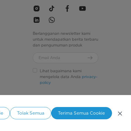
Berlangganan newsletter kami
untuk mendapatkan berita terbaru
dan pengumuman produk
Lihat bagaimana kami
mengelola data Anda
privacy-
policy
Simply ideal
ie
Tolak Semua
Terima Semua Cookie
ang.
donesia