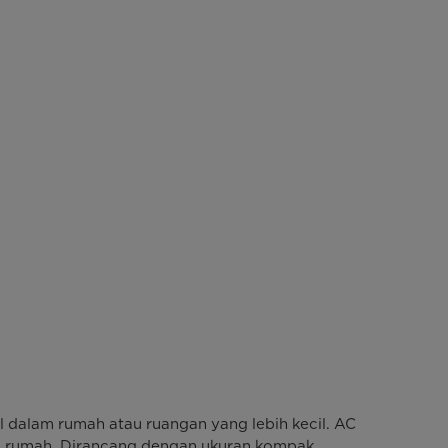
 dalam rumah atau ruangan yang lebih kecil. AC
s di rumah. Dirancang dengan ukuran kompak,