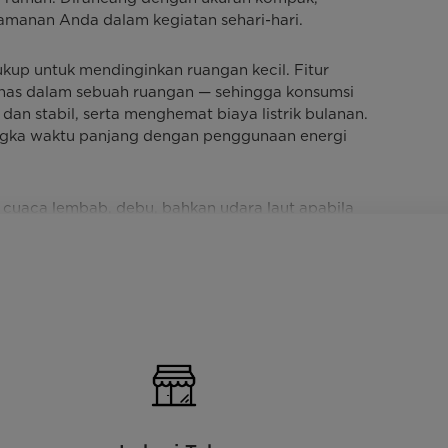
nyamanan Anda dalam kegiatan sehari-hari.
kup untuk mendinginkan ruangan kecil. Fitur
anas dalam sebuah ruangan — sehingga konsumsi
 dan stabil, serta menghemat biaya listrik bulanan.
angka waktu panjang dengan penggunaan energi
an cuaca lembab, debu, bahkan udara laut apabila
 dengan material anti-korosi (misalnya Gold Fin,
ngan desain yang tidak mencolok, menyatu dengan
uto restart — yang membuat AC kembali menyala
ang menunjukkan suhu dan status operasional.
n listrik atau arus pendek, dan sistem proteksi
idak stabil. Lebih jauh, dukungan after salesnya
a panjang.