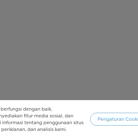
berfungsi dengan baik,
yediakan fitur media sosial, dan
Pengaturan Cook
i informasi tentang penggunaan situs
 cipta 2026 Copyright Midea. Kebijakan dilindungi oleh Undang-und
periklanan, dan analisis kami.
In
an Pribadi
Syarat Penggunaan
Cookie Consent