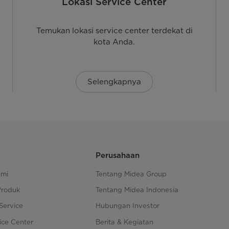
Lokasi Service Center
an kecil;
Temukan lokasi service center terdekat di
kota Anda.
Selengkapnya
matis yang praktis.
endapatkan ruangan yang lebih sejuk, tetapi juga solusi ya
Perusahaan
ami
Tentang Midea Group
Produk
Tentang Midea Indonesia
Service
Hubungan Investor
ice Center
Berita & Kegiatan