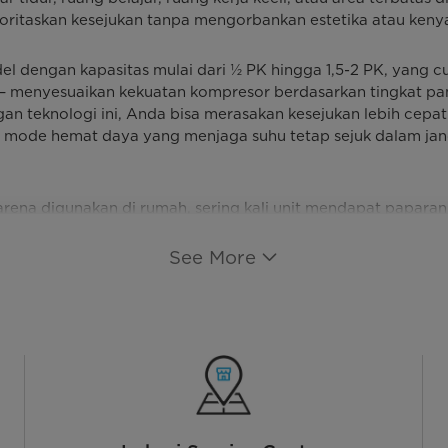
emprioritaskan kesejukan tanpa mengorbankan estetika atau ke
l dengan kapasitas mulai dari ½ PK hingga 1,5-2 PK, yang cu
f — menyesuaikan kekuatan kompresor berdasarkan tingkat p
ngan teknologi ini, Anda bisa merasakan kesejukan lebih cepat
ti mode hemat daya yang menjaga suhu tetap sejuk dalam j
. Karena digunakan di rumah, sering kali unit mendapat papar
l ini dengan melapisi bagian luar seperti kondensor dan sirip
performanya tidak cepat menurun. Unit indoor dirancang de
See More
an kontrol yang mudah dijangkau. Fitur tambahan seperti a
 — menambah kenyamanan, begitu pula dengan LED display y
perhatian. Box listrik yang aman, proteksi terhadap lonjaka
a tidak perlu khawatir risiko kerusakan saat kondisi listrik t
membuat investasi Anda terasa lebih aman dan bernilai jangk
han ideal jika Anda mencari solusi pendingin udara yang: