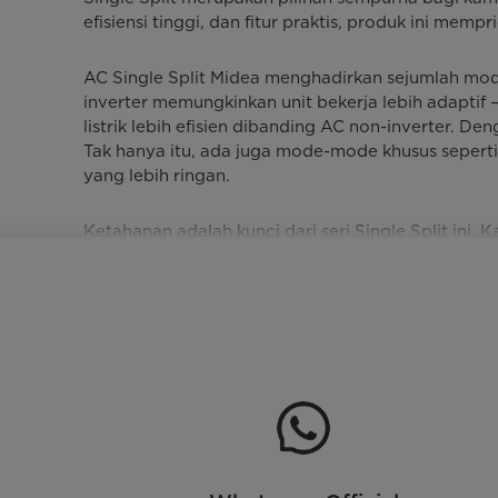
efisiensi tinggi, dan fitur praktis, produk ini m
AC Single Split Midea menghadirkan sejumlah mode
inverter memungkinkan unit bekerja lebih adapti
listrik lebih efisien dibanding AC non-inverter. De
Tak hanya itu, ada juga mode-mode khusus seper
yang lebih ringan.
Ketahanan adalah kunci dari seri Single Split ini
berada di wilayah pesisir. Midea mengantisipasi ha
HyperGrapfins) agar bagian luar tetap awet dan 
dekorasi ruangan, dengan tampilan yang bersih d
dengan setelan sebelumnya setelah listrik padam
Keamanan dan kenyamanan penggunaan juga menjadi 
sirkuit umumnya termasuk dalam spesifikasi agar And
juga menarik: garansi kompresor hingga 10 tahun 
Singkatnya, AC Single Split dari Midea adalah pili