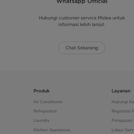
Whatsapp Official
Efisien dalam penggunaan daya, cocok untuk ruang
Hubungi customer service Midea untuk
informasi lebih lanjut.
Tahan lama dan sesuai kondisi lingkungan tropis;
Mudah dalam penggunaan dan perawatan;
Chat Sekarang
Memberikan kenyamanan tambahan lewat fitur-oto
Dengan AC Single Split Midea, Anda tidak hanya m
gaya hidup rumah masa kini.
Produk
Layanan
Air Conditioner
Hubungi K
Refrigerator
Registrasi 
Laundry
Pengajuan 
Kitchen Appliances
Lokasi Serv