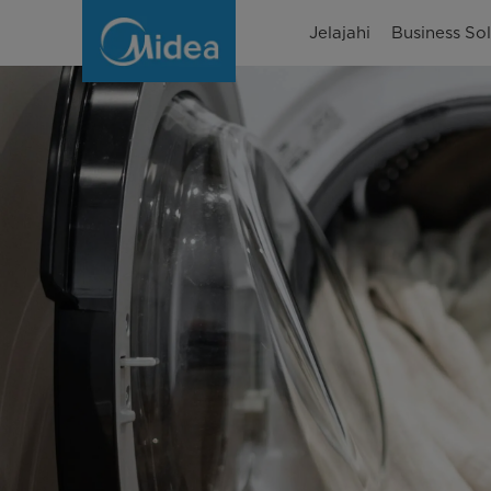
Apa
Jelajahi
Business Sol
Itu
Dry
Cleaning?
Berikut
Pengertian,
Cara
dan
Mesin
Yang
Digunakan