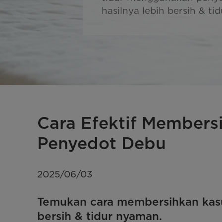
hasilnya lebih bersih & t
Cara Efektif Members
Penyedot Debu
2025/06/03
Temukan cara membersihkan kasu
bersih & tidur nyaman.