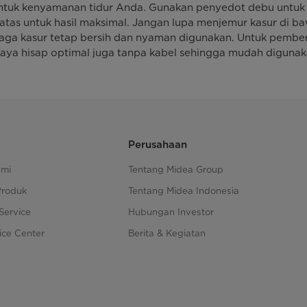
 untuk kenyamanan tidur Anda. Gunakan penyedot debu untuk
 atas untuk hasil maksimal. Jangan lupa menjemur kasur di b
aga kasur tetap bersih dan nyaman digunakan. Untuk pembers
aya hisap optimal juga tanpa kabel sehingga mudah digunak
Perusahaan
ami
Tentang Midea Group
Produk
Tentang Midea Indonesia
Service
Hubungan Investor
ice Center
Berita & Kegiatan