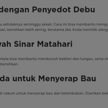
n dengan Penyedot Debu
setidaknya seminggu sekali. Cara ini bisa membantu mengur
, bersihkan lebih sering, terutama jika Anda memiliki alergi
ah Sinar Matahari
berkala bisa membantu membunuh bakteri dan tungau, serta
ibersihkan.
oda untuk Menyerap Bau
m di vakum untuk menyerap bau dan kelembaban. Diamkan beb