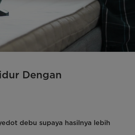
Tidur Dengan
dot debu supaya hasilnya lebih