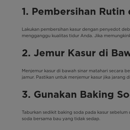
1. Pembersihan Ruti
Lakukan pembersihan kasur dengan penyedot debu 
mengganggu kualitas tidur Anda. Jika memungkinkan
2. Jemur Kasur di Baw
Menjemur kasur di bawah sinar matahari secara 
jamur. Pastikan untuk menjemur kasur jika jarang d
3. Gunakan Baking S
Taburkan sedikit baking soda pada kasur sebelu
soda bersama bau yang tidak sedap.