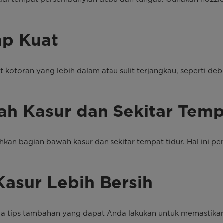
ap Kuat
 kotoran yang lebih dalam atau sulit terjangkau, seperti de
h Kasur dan Sekitar Temp
rsihkan bagian bawah kasur dan sekitar tempat tidur. Hal in
asur Lebih Bersih
 tips tambahan yang dapat Anda lakukan untuk memastikan k