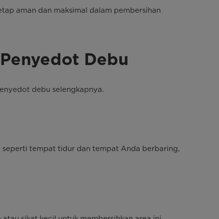
 tetap aman dan maksimal dalam pembersihan
 Penyedot Debu
penyedot debu selengkapnya.
 seperti tempat tidur dan tempat Anda berbaring,
tau sikat kecil untuk membersihkan area ini