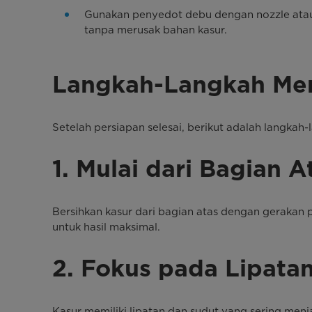
Gunakan penyedot debu dengan nozzle atau 
tanpa merusak bahan kasur.
Langkah-Langkah Me
Setelah persiapan selesai, berikut adalah langk
1. Mulai dari Bagian A
Bersihkan kasur dari bagian atas dengan gerakan 
untuk hasil maksimal.
2. Fokus pada Lipata
Kasur memiliki lipatan dan sudut yang sering men