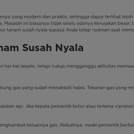
nya yang modern dan praktis, sehingga dapur terlihat lebih 
salah ini biasanya tidak selalu adanya kerusakan besar, tapi
por tanam susah nyala supaya Anda tetap nyaman saat mem
nam Susah Nyala
ari hal-hal sepele, tetapi cukup mengganggu aktivitas mem
bung gas yang sudah mendekati habis. Tekanan gas yang re
akan api. Jika kepala pemantik kotor atau terkena cipratan a
enghambat keluarnya gas. Akibatnya, meski pemantik berfung