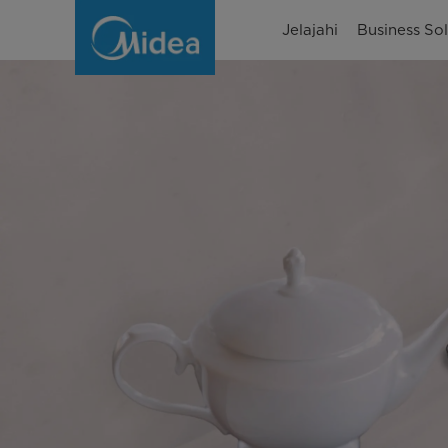
Kompor
Jelajahi
Business Sol
Tanam
Susah
Menyala?
Ini
Penyebab
dan
Solusinya