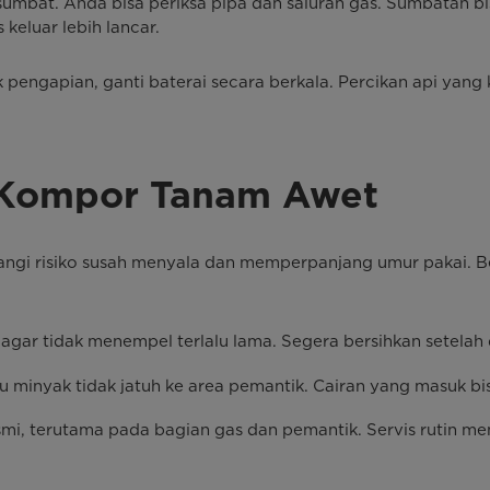
rsumbat. Anda bisa periksa pipa dan saluran gas. Sumbatan b
luar lebih lancar.
pengapian, ganti baterai secara berkala. Percikan api yan
 Kompor Tanam Awet
ngi risiko susah menyala dan memperpanjang umur pakai. B
 agar tidak menempel terlalu lama. Segera bersihkan setel
au minyak tidak jatuh ke area pemantik. Cairan yang masuk 
esmi, terutama pada bagian gas dan pemantik. Servis rutin