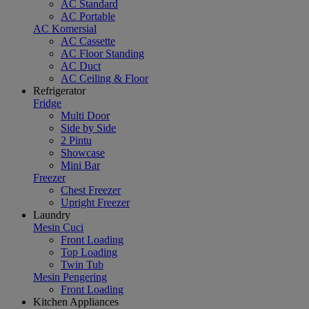
AC Standard
AC Portable
AC Komersial
AC Cassette
AC Floor Standing
AC Duct
AC Ceiling & Floor
Refrigerator
Fridge
Multi Door
Side by Side
2 Pintu
Showcase
Mini Bar
Freezer
Chest Freezer
Upright Freezer
Laundry
Mesin Cuci
Front Loading
Top Loading
Twin Tub
Mesin Pengering
Front Loading
Kitchen Appliances