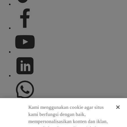
Kami menggunakan cookie agar situs
Berlangganan newsletter kami untuk mendapatkan berita terbaru
kami berfungsi dengan baik,
dan pengumuman produk
Subscribe
mempersonalisasikan konten dan iklan,