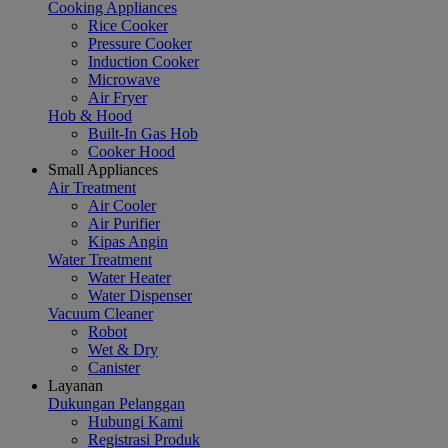
Cooking Appliances
Rice Cooker
Pressure Cooker
Induction Cooker
Microwave
Air Fryer
Hob & Hood
Built-In Gas Hob
Cooker Hood
Small Appliances
Air Treatment
Air Cooler
Air Purifier
Kipas Angin
Water Treatment
Water Heater
Water Dispenser
Vacuum Cleaner
Robot
Wet & Dry
Canister
Layanan
Dukungan Pelanggan
Hubungi Kami
Registrasi Produk