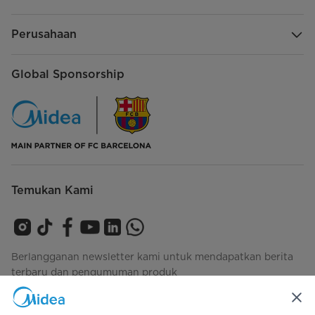
Perusahaan
Global Sponsorship
Temukan Kami
Berlangganan newsletter kami untuk mendapatkan berita
terbaru dan pengumuman produk