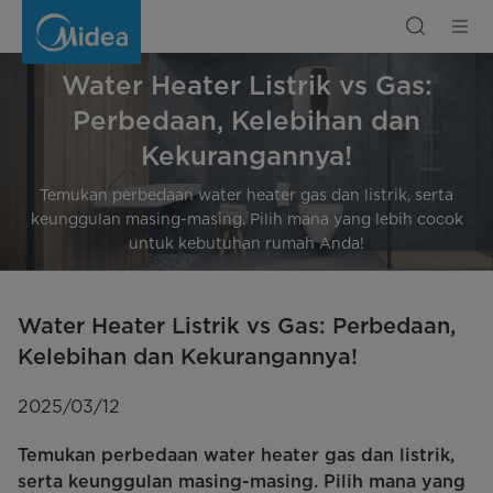
Water
Heater
Listrik
vs
Gas:
Perbedaan,
Water Heater Listrik vs Gas:
Kelebihan
dan
Perbedaan, Kelebihan dan
Kekurangannya!
Kekurangannya!
Temukan perbedaan water heater gas dan listrik, serta
keunggulan masing-masing. Pilih mana yang lebih cocok
untuk kebutuhan rumah Anda!
Water Heater Listrik vs Gas: Perbedaan,
Kelebihan dan Kekurangannya!
2025/03/12
Temukan perbedaan water heater gas dan listrik,
serta keunggulan masing-masing. Pilih mana yang