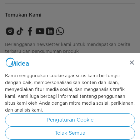
Temukan Kami
Berlangganan newsletter kami untuk mendapatkan berita
terbaru dan pengumuman produk
Kami menggunakan cookie agar situs kami berfungsi
Lihat bagaimana kami mengelola data Anda
privacy-
dengan baik, mempersonalisasikan konten dan iklan,
policy
menyediakan fitur media sosial, dan menganalisis trafik
kami. Kami juga berbagi informasi tentang penggunaan
situs kami oleh Anda dengan mitra media sosial, periklanan,
dan analisis kami.
Simply ideal
Pengaturan Cookie
Hak cipta 2026 Copyright Midea. Kebijakan dilindungi oleh Undang-
undang.
Tolak Semua