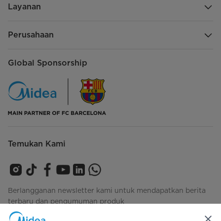
Layanan
Perusahaan
Global Sponsorship
Temukan Kami
Berlangganan newsletter kami untuk mendapatkan berita
terbaru dan pengumuman produk