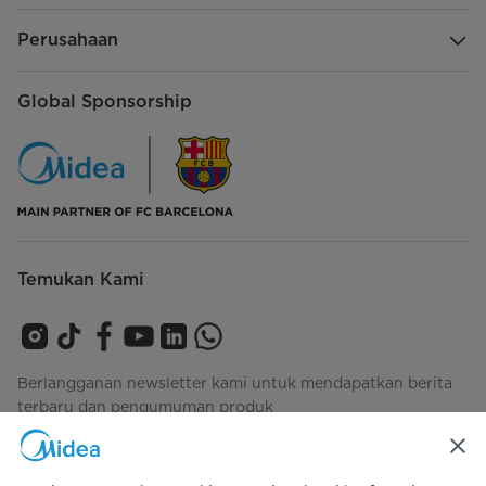
Perusahaan
Global Sponsorship
Temukan Kami
Berlangganan newsletter kami untuk mendapatkan berita
terbaru dan pengumuman produk