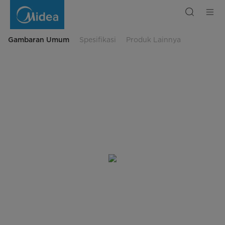
Induction
Cooker
Terbaik
Hemat
Listrik
|
Gambaran Umum
Spesifikasi
Produk Lainnya
Midea
Indonesia