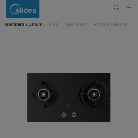
Gas
Hob
-
Kompor
Gas
Tanam
Gambaran Umum
Fitur
Spesifikasi
Produk Lainnya
Terbaik
|
Midea
Indonesia