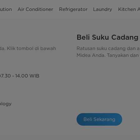
ution
Air Conditioner
Refrigerator
Laundry
Kitchen 
Beli Suku Cadang
. Klik tombol di bawah
Ratusan suku cadang dan ak
Midea Anda. Tanyakan dan b
langsung kepada Anda.
07.30 - 14.00 WIB
ology
Beli Sekarang