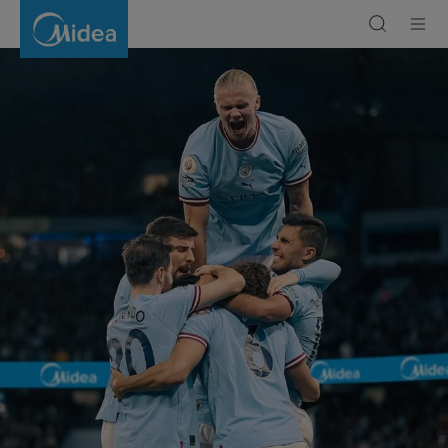
Midea
dan
Manchester
City
Melanjutkan
Kerjasama
Global