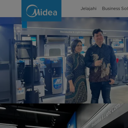
Grand
Jelajahi
Business Sol
Opening
Midea
Shop
In
Shop
Pertama
di
Indonesia
|
Midea
Indonesia