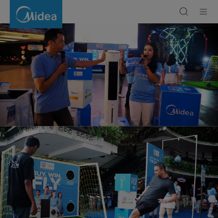
Caravan
Buy.Win.Fly
2.0
|
Midea
Indonesia