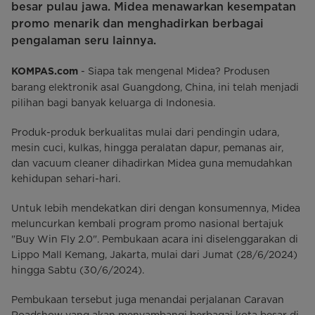
besar pulau jawa. Midea menawarkan kesempatan
promo menarik dan menghadirkan berbagai
pengalaman seru lainnya.
- Siapa tak mengenal Midea? Produsen
KOMPAS.com
barang elektronik asal Guangdong, China, ini telah menjadi
pilihan bagi banyak keluarga di Indonesia.
Produk-produk berkualitas mulai dari pendingin udara,
mesin cuci, kulkas, hingga peralatan dapur, pemanas air,
dan vacuum cleaner dihadirkan Midea guna memudahkan
kehidupan sehari-hari.
Untuk lebih mendekatkan diri dengan konsumennya, Midea
meluncurkan kembali program promo nasional bertajuk
"Buy Win Fly 2.0". Pembukaan acara ini diselenggarakan di
Lippo Mall Kemang, Jakarta, mulai dari Jumat (28/6/2024)
hingga Sabtu (30/6/2024).
Pembukaan tersebut juga menandai perjalanan Caravan
Roadshow yang akan menyambangi berbagai kota besar di