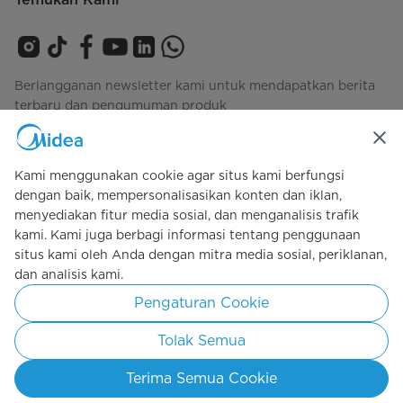
Berlangganan newsletter kami untuk mendapatkan berita
terbaru dan pengumuman produk
Kami menggunakan cookie agar situs kami berfungsi
Lihat bagaimana kami mengelola data Anda
privacy-
dengan baik, mempersonalisasikan konten dan iklan,
policy
menyediakan fitur media sosial, dan menganalisis trafik
kami. Kami juga berbagi informasi tentang penggunaan
situs kami oleh Anda dengan mitra media sosial, periklanan,
Simply ideal
dan analisis kami.
Pengaturan Cookie
Hak cipta 2026 Copyright Midea. Kebijakan dilindungi oleh Undang-
undang.
Tolak Semua
Kebijakan Pribadi
Syarat Penggunaan
Cookie Consent
Terima Semua Cookie
Indonesia