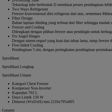
D-Freezing Tube
Teknologi tube berbentuk D membuat proses pendinginan lebih
Two Ways Refrigerant
Freezer konvensional diisi refrigeran dari atas, sementara Midea
Fiber Design
Bahan lapisan dinding yang terbuat dari fiber sehingga mudah
Freezer and Cooling
Dilengkapi dengan pilihan freezer atau pendingin untuk berbag
Fix Angel Hinges
Dengan sistem engsel yang kuat dan tahan lama, tutup freezer d
Five-Sided Cooling
Pendinginan 5 sisi, dengan peningkatan pendinginan permukaan
Spesifikasi
Spesifikasi Lengkap
Spesifikasi Umum
Kategori
Chest Freezer
Kompresor
Non-Inverter
Kapasitas
702 L
Daya Listrik
150 W
Dimensi (WxDxH) mm
2110x795x805
Garansi