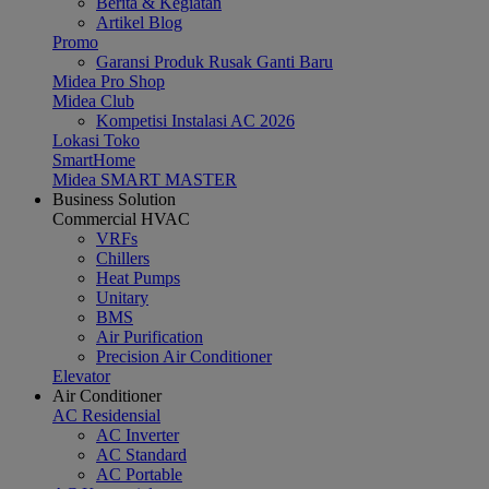
Berita & Kegiatan
Artikel Blog
Promo
Garansi Produk Rusak Ganti Baru
Midea Pro Shop
Midea Club
Kompetisi Instalasi AC 2026
Lokasi Toko
SmartHome
Midea SMART MASTER
Business Solution
Commercial HVAC
VRFs
Chillers
Heat Pumps
Unitary
BMS
Air Purification
Precision Air Conditioner
Elevator
Air Conditioner
AC Residensial
AC Inverter
AC Standard
AC Portable