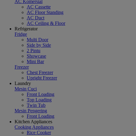
AC Komersial
AC Cassette
AC Floor Standing
AC Duct
AC Ceiling & Floor
Refrigerator
Fridge
Multi Door
Side by Side
2 Pintu
Showcase
Mini Bar
Freezer
Chest Freezer
Upright Freezer
Laundry
Mesin Cuci
Front Loading
Top Loading
Twin Tub
Mesin Pengering
Front Loading
Kitchen Appliances
Cooking Appliances
Rice Cooker