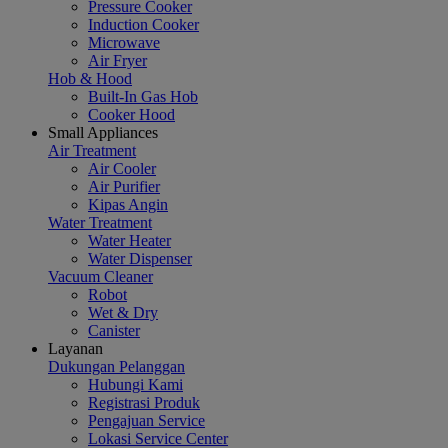
Pressure Cooker
Induction Cooker
Microwave
Air Fryer
Hob & Hood
Built-In Gas Hob
Cooker Hood
Small Appliances
Air Treatment
Air Cooler
Air Purifier
Kipas Angin
Water Treatment
Water Heater
Water Dispenser
Vacuum Cleaner
Robot
Wet & Dry
Canister
Layanan
Dukungan Pelanggan
Hubungi Kami
Registrasi Produk
Pengajuan Service
Lokasi Service Center