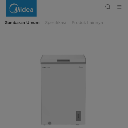
Chest
Freezer
-
HS-
186CNK
Gambaran Umum
Spesifikasi
Produk Lainnya