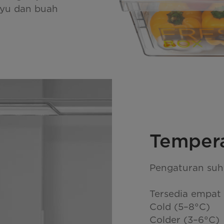
ayu dan buah
Tempera
Pengaturan suh
Tersedia empat 
Cold (5–8°C)
Colder (3–6°C)