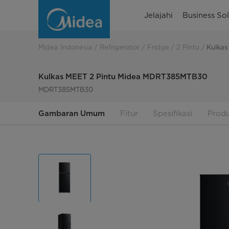
Kulkas
Jelajahi
Business Sol
2
Pintu
Midea Indonesia
Refrigerator
Fridge
2 Pintu
Kulka
Midea
Kulkas MEET 2 Pintu Midea MDRT385MTB30
Meet
MDRT385MTB30
Series
Gambaran Umum
Fitur
Spesifikasi
Produ
266
L
|
Midea
Indonesia