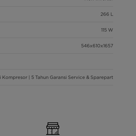
266 L
115 W
546x610x1657
i Kompresor | 5 Tahun Garansi Service & Sparepart