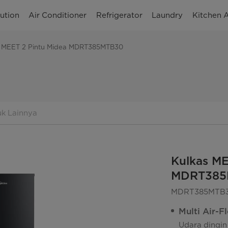
ution
Air Conditioner
Refrigerator
Laundry
Kitchen 
s MEET 2 Pintu Midea MDRT385MTB30
k Lainnya
Kulkas ME
MDRT385
MDRT385MTB
Multi Air-F
Udara dingin 