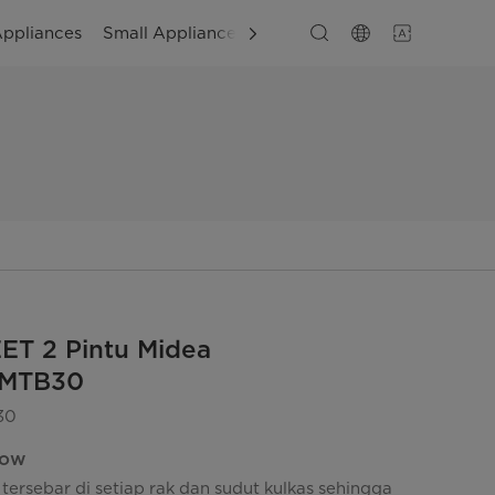
Appliances
Small Appliances
Layanan
ET 2 Pintu Midea
MTB30
30
low
tersebar di setiap rak dan sudut kulkas sehingga