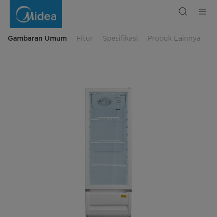
Chest
Freezer
-
HS-
252CK
Gambaran Umum
Fitur
Spesifikasi
Produk Lainnya