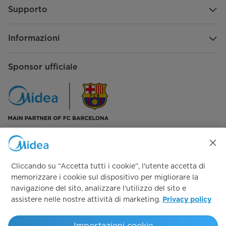
(conduttori)
Supporto
Limiti operativi (Temperature interne)
Informazioni
Raffreddamento int. Min-Max (°C
+17 - +32
B.U.)
Sponsor ufficiale
Riscaldamento int. Min-Max (°C
0 - +30
B.S.)
Accessori
Smart Kit
WF-60A1-C
Seguici su:
Comando a filo
KJR-120C/TF-E
Cliccando su “Accetta tutti i cookie”, l'utente accetta di
memorizzare i cookie sul dispositivo per migliorare la
navigazione del sito, analizzare l'utilizzo del sito e
assistere nelle nostre attività di marketing.
Privacy policy
Simply ideal
Impostazioni cookie