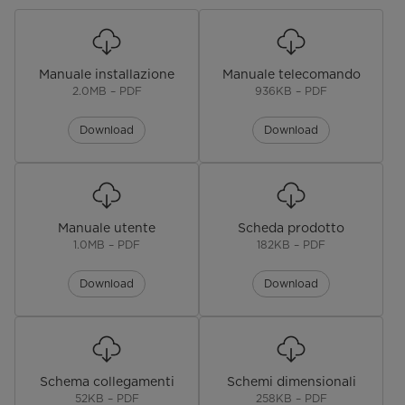
Corrente Nominale (A)
0,2
Manuale installazione
Manuale telecomando
Dimensioni e carattteristiche unità interna
2.0MB – PDF
936KB – PDF
Dimensioni L-P-A (mm)
570-570-260
Download
Download
Peso netto (Kg)
16,2
Dimensioni Imballo L-P-A (mm)
662-662-317
Manuale utente
Scheda prodotto
Peso lordo (Kg)
21,4
1.0MB – PDF
182KB – PDF
Portata Aria Min-Med-Max (m3 h)
416-504-617 / 540-625-720
Download
Download
Pressione sonora Min-Med-Max
33-36-41 / 36-39-43
(dBA)
Potenza sonora Max (dBA)
51 / 56
Schema collegamenti
Schemi dimensionali
52KB – PDF
258KB – PDF