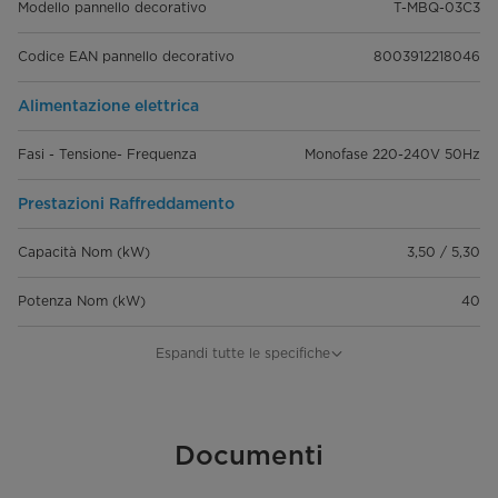
Modello pannello decorativo
T-MBQ-03C3
Codice EAN pannello decorativo
8003912218046
Alimentazione elettrica
Fasi - Tensione- Frequenza
Monofase 220-240V 50Hz
Prestazioni Raffreddamento
Capacità Nom (kW)
3,50 / 5,30
Potenza Nom (kW)
40
Corrente Nominale (A)
0,2
Espandi tutte le specifiche
Prestazioni Riscaldamento
Capacità Nom (kW)
Documenti
3,80 / 5,80
Potenza Nom (kW)
40