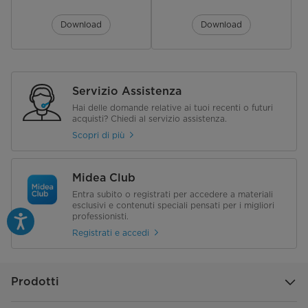
Dimensioni e caratteristiche pannello decorativo
Download
Download
Dimensioni L-P-A (mm)
647-647-50
Peso netto (Kg)
2,5
Servizio Assistenza
Dimensioni Imballo L-P-A (mm)
715-715-123
Hai delle domande relative ai tuoi recenti o futuri
acquisti? Chiedi al servizio assistenza.
Peso lordo (Kg)
4,5
Scopri di più
Dimensioni e limitazioni circuito frigorifero
Midea Club
Tubazione lato liquido (mm)
6,35
Entra subito o registrati per accedere a materiali
esclusivi e contenuti speciali pensati per i migliori
Tubazione lato gas (mm)
professionisti.
9,52 / 12,7
Registrati e accedi
Collegamenti elettrici
Alimentazione elettrica principale
Unità Esterna
Prodotti
Collegamento elettrico UI-UE
3P + Terra