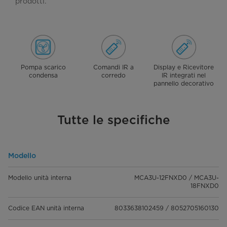
prodotti.
Pompa scarico
Comandi IR a
Display e Ricevitore
condensa
corredo
IR integrati nel
pannello decorativo
Tutte le specifiche
Modello
Modello unità interna
MCA3U-12FNXD0 / MCA3U-
18FNXD0
Codice EAN unità interna
8033638102459 / 8052705160130