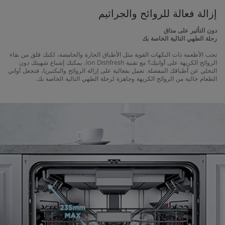
إزالة فعالة للروائح والجراثيم
دون التأثير على مذاق
رحلة الطهي التالية الخاصة بك
تحب الأطعمة ذات النكهات القوية مثل الأطباق الحارة والحامضة، لكنك قلق من بقاء
الروائح الكريهة على أوانيك؟ مع تقنية Ion Dishfresh، يمكنك إشباع شهيتك دون
التخلي عن أطباقك المفضلة. تعمل بفعالية على إزالة الروائح والبكتيريا، فتجعل أواني
الطعام خالية من الروائح الكريهة وجاهزة لرحلة الطهي التالية الخاصة بك.