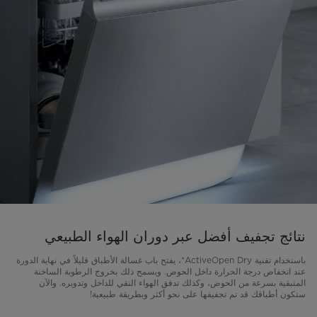
نتائج تجفيف أفضل عبر دوران الهواء الطبيعي
باستخدام تقنية ActiveOpen Dry*، يفتح باب غسالة الأطباق قليلاً في نهاية الدورة
عند انخفاض درجة الحرارة داخل الحوض. ويسمح ذلك بخروج الرطوبة الساخنة
المتبقية بسرعة من الحوض، وكذلك تدفق الهواء النقي للداخل وتدويره. والآن
ستكون أطباقك قد تم تجفيفها على نحو أكثر وبطريقة طبيعية!