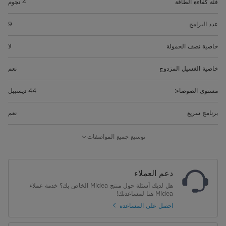
فئة كفاءة الطاقة
4 نجوم
عدد البرامج
9
خاصية نصف الحمولة
لا
خاصية الغسيل المزدوج
نعم
مستوى الضوضاء:
44 ديسيبل
برنامج سريع
نعم
أبعاد المنتج (العرض× العمق× الارتفاع)
598*600*845
توسيع جميع المواصفات
أبعاد العبوة (العرض× العمق× الارتفاع)
645*645*890
دعم العملاء
الوزن الصافي (كجم)
39.6
هل لديك أسئلة حول منتج Midea الخاص بك؟ خدمة عملاء
Midea هنا لمساعدتك!
الوزن الإجمالي (كجم)
46.1
احصل على المساعدة
السعة (سعة الأفراد)
14