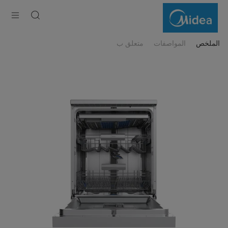
Midea
Freestanding
Smart
Dishwasher
14
Place
الملخص
المواصفات
متعلق ب
Setting
with
Dual
Zone
Wash