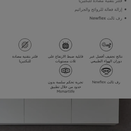
فلتر بتقنية مضادة للبكتيريا
إزالة فعالة للروائح والجراثيم
رف ثالث Newflex
نتائج تجفيف أفضل عبر
قابلية ضبط الارتفاع على
فلتر بتقنية مضادة
دوران الهواء الطبيعي
ثلاث مستويات
للبكتيريا
رف ثالث Newflex
تجربة تحكم سلسة بدون
حدود من خلال تطبيق
Msmartlife