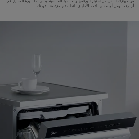
من جهازك الذكي من اختيار البرنامج والخاصية المناسبة وحتى بدء دورة الغسيل في
أي وقت ومن أي مكان، لتجد الأطباق النظيفة جاهزة عند عودتك.