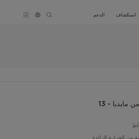
استكشاف
الدعم
 مايديا - 13