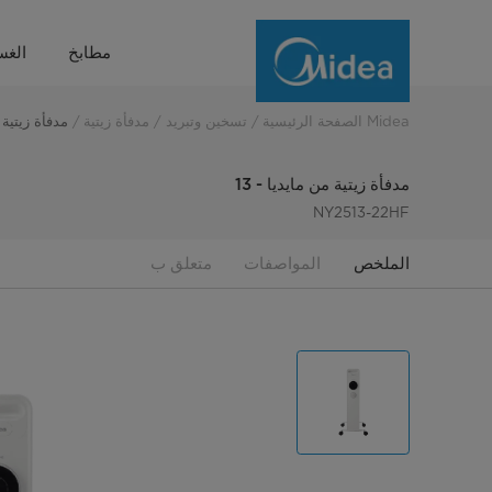
Midea
مطابخ
الغس
Oil
Filler
Midea الصفحة الرئيسية
تسخين وتبريد
مدفأة زيتية
مدفأة زيتية م
Heater
مدفأة زيتية من مايديا - 13
NY2513-22HF
الملخص
المواصفات
متعلق ب