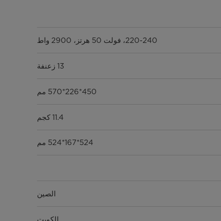
220-240، فولت 50 هرتز، 2900 واط
13 زعنفة
450*226*570 مم
11.4 كجم
524*167*524 مم
الصين
الكويت