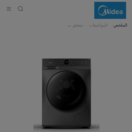
Midea
Front
Load
Washer
Dryer
Lunar
الملخص
المواصفات
متعلق ب
Dial
with
Health
Guard
1400
RPM