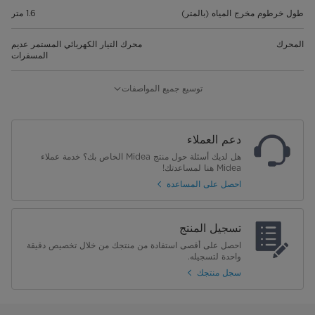
طول خرطوم مخرج المياه (بالمتر)
1.6 متر
المحرك
محرك التيار الكهربائي المستمر عديم
المسفرات
فئة كفاءة الطاقة
A
توسيع جميع المواصفات
عدد البرامج
16
دعم العملاء
اقتصادي 40-60
هل لديك أسئلة حول منتج Midea الخاص بك؟ خدمة عملاء
Midea هنا لمساعدتك!
دوران فقط
احصل على المساعدة
برنامج مزج 20 درجة مئوية
تسجيل المنتج
برنامج مزج 40 درجة مئوية
احصل على أقصى استفادة من منتجك من خلال تخصيص دقيقة
واحدة لتسجيله.
برنامج مزج 60 درجة مئوية
سجل منتجك
النظافة الصحية 90 درجة مئوية