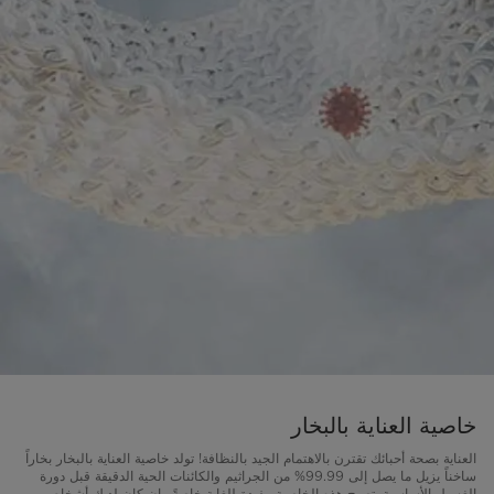
خاصية العناية بالبخار
العناية بصحة أحبائك تقترن بالاهتمام الجيد بالنظافة! تولد خاصية العناية بالبخار بخاراً
ساخناً يزيل ما يصل إلى 99.99% من الجراثيم والكائنات الحية الدقيقة قبل دورة
الغسيل الأساسية. تصبح هذه الخاصية مفيدة للغاية خاصةً وإن كان لديك أشخاص