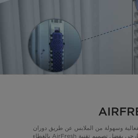
فعالية وسهولة من الملابس عن طريق دوران
الهواء الداخلي والخارجي بفضل تصميم تقنية AirFresh بالغطاء