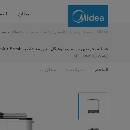
"غسالة
مطابخ
الغس
بحوضين
من
Midea الصفحة الرئيسية
الغسيل
غسالة بحوضين
غسالة بحوضين من ما
مايديا
غسالة بحوضين من مايديا وهيكل متين مع خاصية Air Fresh- سعة 11 كجم
وهيكل
MT100W110/W-AE
متين
الملخص
المواصفات
متعلق ب
مع
خاصية
Air
Fresh