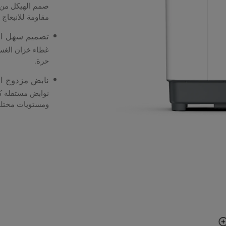
صمم الهيكل من 
مقاومة للانبعا
تصميم سهل ال
غطاء خزان الغسل
حرة.
نابض مزدوج ال
نوابض مستقلة كب
ومستويات مختلفة