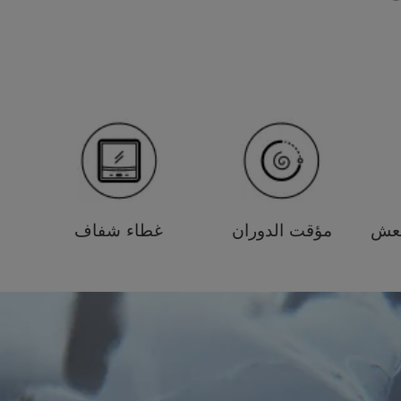
نعش
مؤقت الدوران
غطاء شفاف