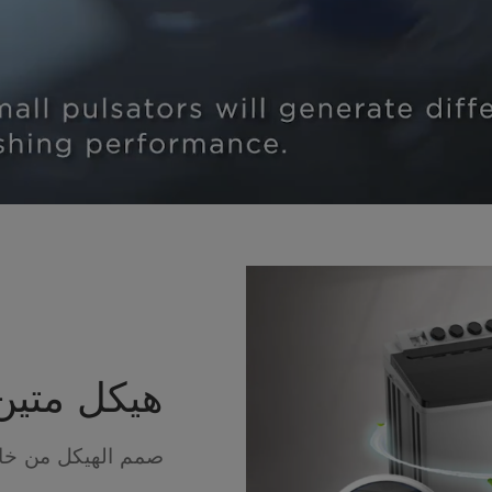
هيكل متين
صمم الهيكل من خام