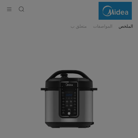
Midea
Multicooker
with
Local
Menu
الملخص
المواصفات
متعلق ب