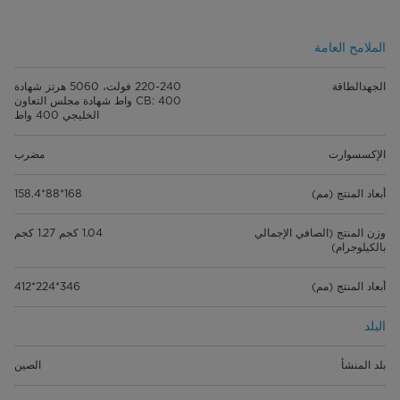
الملامح العامة
الجهدالطاقة
220-240 فولت، 5060 هرتز شهادة
CB: 400 واط شهادة مجلس التعاون
الخليجي 400 واط
الإكسسوارت
مضرب
أبعاد المنتج (مم)
168*88*158.4
وزن المنتج (الصافي الإجمالي
1.04 كجم 1.27 كجم
بالكيلوجرام)
أبعاد المنتج (مم)
346*224*412
البلد
بلد المنشأ
الصين