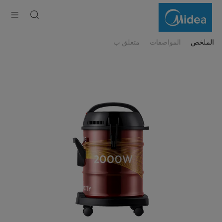
Midea
Drum
Vaccuum
Cleaner
الملخص
المواصفات
متعلق ب