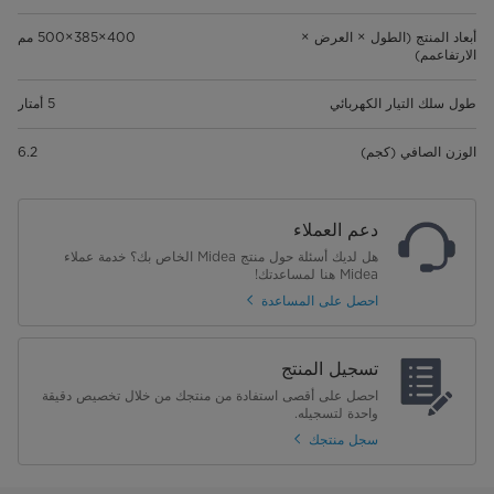
أبعاد المنتج (الطول × العرض ×
400×385×500 مم
الارتفاعمم)
طول سلك التيار الكهربائي
5 أمتار
الوزن الصافي (كجم)
6.2
دعم العملاء
هل لديك أسئلة حول منتج Midea الخاص بك؟ خدمة عملاء
Midea هنا لمساعدتك!
احصل على المساعدة
تسجيل المنتج
احصل على أقصى استفادة من منتجك من خلال تخصيص دقيقة
واحدة لتسجيله.
سجل منتجك